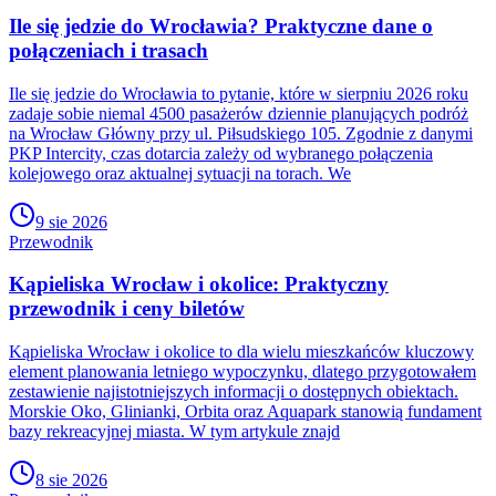
Ile się jedzie do Wrocławia? Praktyczne dane o
połączeniach i trasach
Ile się jedzie do Wrocławia to pytanie, które w sierpniu 2026 roku
zadaje sobie niemal 4500 pasażerów dziennie planujących podróż
na Wrocław Główny przy ul. Piłsudskiego 105. Zgodnie z danymi
PKP Intercity, czas dotarcia zależy od wybranego połączenia
kolejowego oraz aktualnej sytuacji na torach. We
9 sie 2026
Przewodnik
Kąpieliska Wrocław i okolice: Praktyczny
przewodnik i ceny biletów
Kąpieliska Wrocław i okolice to dla wielu mieszkańców kluczowy
element planowania letniego wypoczynku, dlatego przygotowałem
zestawienie najistotniejszych informacji o dostępnych obiektach.
Morskie Oko, Glinianki, Orbita oraz Aquapark stanowią fundament
bazy rekreacyjnej miasta. W tym artykule znajd
8 sie 2026