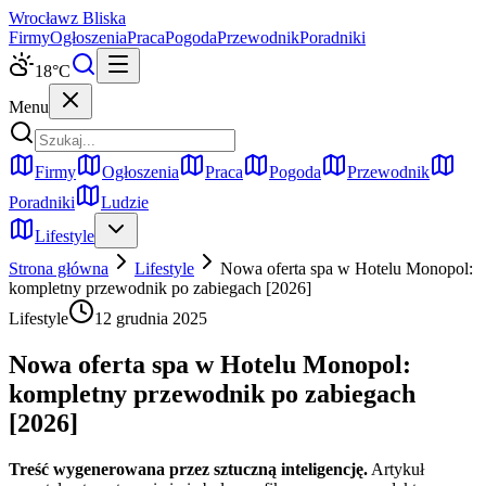
Wrocław
z Bliska
Firmy
Ogłoszenia
Praca
Pogoda
Przewodnik
Poradniki
18
°C
Menu
Firmy
Ogłoszenia
Praca
Pogoda
Przewodnik
Poradniki
Ludzie
Lifestyle
Strona główna
Lifestyle
Nowa oferta spa w Hotelu Monopol:
kompletny przewodnik po zabiegach [2026]
Lifestyle
12 grudnia 2025
Nowa oferta spa w Hotelu Monopol:
kompletny przewodnik po zabiegach
[2026]
Treść wygenerowana przez sztuczną inteligencję.
Artykuł