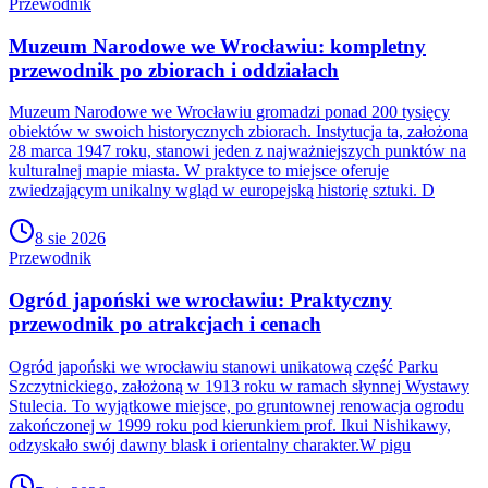
Przewodnik
Muzeum Narodowe we Wrocławiu: kompletny
przewodnik po zbiorach i oddziałach
Muzeum Narodowe we Wrocławiu gromadzi ponad 200 tysięcy
obiektów w swoich historycznych zbiorach. Instytucja ta, założona
28 marca 1947 roku, stanowi jeden z najważniejszych punktów na
kulturalnej mapie miasta. W praktyce to miejsce oferuje
zwiedzającym unikalny wgląd w europejską historię sztuki. D
8 sie 2026
Przewodnik
Ogród japoński we wrocławiu: Praktyczny
przewodnik po atrakcjach i cenach
Ogród japoński we wrocławiu stanowi unikatową część Parku
Szczytnickiego, założoną w 1913 roku w ramach słynnej Wystawy
Stulecia. To wyjątkowe miejsce, po gruntownej renowacja ogrodu
zakończonej w 1999 roku pod kierunkiem prof. Ikui Nishikawy,
odzyskało swój dawny blask i orientalny charakter.W pigu