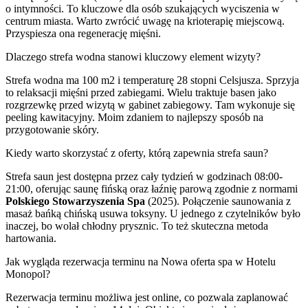
o intymności. To kluczowe dla osób szukających wyciszenia w
centrum miasta. Warto zwrócić uwagę na krioterapię miejscową.
Przyspiesza ona regenerację mięśni.
Dlaczego strefa wodna stanowi kluczowy element wizyty?
Strefa wodna ma 100 m2 i temperaturę 28 stopni Celsjusza. Sprzyja
to relaksacji mięśni przed zabiegami. Wielu traktuje basen jako
rozgrzewkę przed wizytą w gabinet zabiegowy. Tam wykonuje się
peeling kawitacyjny. Moim zdaniem to najlepszy sposób na
przygotowanie skóry.
Kiedy warto skorzystać z oferty, którą zapewnia strefa saun?
Strefa saun jest dostępna przez cały tydzień w godzinach 08:00-
21:00, oferując saunę fińską oraz łaźnię parową zgodnie z normami
Polskiego Stowarzyszenia Spa
(2025). Połączenie saunowania z
masaż bańką chińską usuwa toksyny. U jednego z czytelników było
inaczej, bo wolał chłodny prysznic. To też skuteczna metoda
hartowania.
Jak wygląda rezerwacja terminu na Nowa oferta spa w Hotelu
Monopol?
Rezerwacja terminu możliwa jest online, co pozwala zaplanować