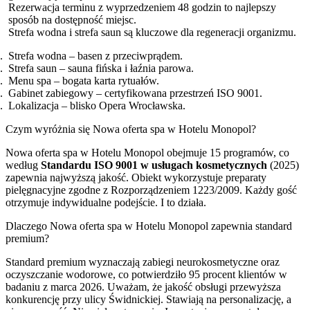
Rezerwacja terminu z wyprzedzeniem 48 godzin to najlepszy
sposób na dostępność miejsc.
Strefa wodna i strefa saun są kluczowe dla regeneracji organizmu.
Strefa wodna – basen z przeciwprądem.
Strefa saun – sauna fińska i łaźnia parowa.
Menu spa – bogata karta rytuałów.
Gabinet zabiegowy – certyfikowana przestrzeń ISO 9001.
Lokalizacja – blisko Opera Wrocławska.
Czym wyróżnia się Nowa oferta spa w Hotelu Monopol?
Nowa oferta spa w Hotelu Monopol obejmuje 15 programów, co
według
Standardu ISO 9001 w usługach kosmetycznych
(2025)
zapewnia najwyższą jakość. Obiekt wykorzystuje preparaty
pielęgnacyjne zgodne z Rozporządzeniem 1223/2009. Każdy gość
otrzymuje indywidualne podejście. I to działa.
Dlaczego Nowa oferta spa w Hotelu Monopol zapewnia standard
premium?
Standard premium wyznaczają zabiegi neurokosmetyczne oraz
oczyszczanie wodorowe, co potwierdziło 95 procent klientów w
badaniu z marca 2026. Uważam, że jakość obsługi przewyższa
konkurencję przy ulicy Świdnickiej. Stawiają na personalizację, a