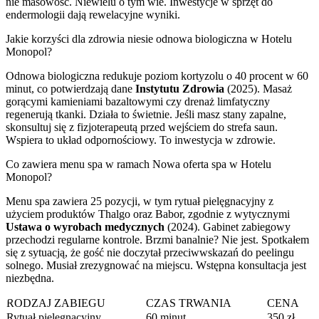
nie masowość. Niewielu o tym wie. Inwestycje w sprzęt do
endermologii dają rewelacyjne wyniki.
Jakie korzyści dla zdrowia niesie odnowa biologiczna w Hotelu
Monopol?
Odnowa biologiczna redukuje poziom kortyzolu o 40 procent w 60
minut, co potwierdzają dane
Instytutu Zdrowia
(2025). Masaż
gorącymi kamieniami bazaltowymi czy drenaż limfatyczny
regenerują tkanki. Działa to świetnie. Jeśli masz stany zapalne,
skonsultuj się z fizjoterapeutą przed wejściem do strefa saun.
Wspiera to układ odpornościowy. To inwestycja w zdrowie.
Co zawiera menu spa w ramach Nowa oferta spa w Hotelu
Monopol?
Menu spa zawiera 25 pozycji, w tym rytuał pielęgnacyjny z
użyciem produktów Thalgo oraz Babor, zgodnie z wytycznymi
Ustawa o wyrobach medycznych
(2024). Gabinet zabiegowy
przechodzi regularne kontrole. Brzmi banalnie? Nie jest. Spotkałem
się z sytuacją, że gość nie doczytał przeciwwskazań do peelingu
solnego. Musiał zrezygnować na miejscu. Wstępna konsultacja jest
niezbędna.
RODZAJ ZABIEGU
CZAS TRWANIA
CENA
Rytuał pielęgnacyjny
60 minut
350 zł