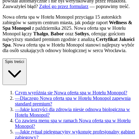
powstał automatycznie i nie był weryfikowany przez redaktora.
Zauważyłeś błąd?
Zgłoś go przez formularz
— poprawimy treść.
Nowa oferta spa w Hotelu Monopol przyciąga 15 autorskich
zabiegów w samym centrum miasta, jak podaje raport
Wellness &
Spa Monopol
z października 2025. Nowa oferta spa w Hotelu
Monopol łączy
Thalgo
,
Babor
oraz
Sothys
, oferując gościom
najwyższy standard premium zgodnie z analizą
Certyfikat Jakości
Spa
. Nowa oferta spa w Hotelu Monopol stanowi najlepszy wybór
dla osób szukających odnowy biologicznej w sercu Wrocławia.
Spis treści
Czym wyróżnia się Nowa oferta spa w Hotelu Monopol?
—
Dlaczego Nowa oferta spa w Hotelu Monopol zapewnia
standard premium?
—
Jakie korzyści dla zdrowia niesie odnowa biologiczna w
Hotelu Monopol?
Co zawiera menu spa w ramach Nowa oferta spa w Hotelu
Monopol?
—
Jakie rytuał pielęgnacyjny wykonuje profesjonalny gabinet
zabiegowy?