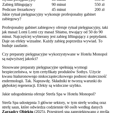
Zabieg liftingujący
90 minut
550 zł
Pedicure frezarkowy
45 minut
200 zł
Jakie rytuał pielęgnacyjny wykonuje profesjonalny gabinet
zabiegowy?
Profesjonalny gabinet zabiegowy oferuje rytuał pielęgnacyjny, taki
jak masaż Lomi Lomi czy masaż Shiatsu, trwający od 50 do 90
minut. Najczęściej wybierany jest zabieg liftingujący z peptydami.
Daje on efekty wizualne. Każdy zabieg poprzedza wywiad. To
buduje zaufanie.
Czy preparaty pielęgnacyjne wykorzystywane w Hotelu Monopol
są najwyższej jakości?
Stosowane preparaty pielęgnacyjne spełniają wymogi
bezpieczeństwa, w tym certyfikaty produktów Sothys. Użycie
kwasu hialuronowego niskocząsteczkowego podnosi skuteczność
endermologii. Tak. Naprawdę. Składniki te tworzą warunki do
głębokiej regeneracji. Efekty są widoczne szybko.
Jakie udogodnienia oferuje Strefa Spa w Hotelu Monopol?
Strefa Spa udostępnia 3 główne sektory, w tym strefę wodną oraz
strefę saun, które odwiedza codziennie 60 osób według danych
Zarządcy Obiektu
(2025). Przestrzeń spa zaprojektowano z myślą