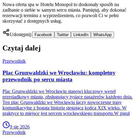
Nowa oferta spa w Hotelu Monopol to doskonały sposób na
zadbanie o siebie w samym sercu miasta. Pamiętaj, aby dokonać
rezerwacji terminu z wyprzedzeniem, co pozwoli Ci w pełni
skorzystać z dostępnych usług.
Udostępnij:
Facebook
Twitter
LinkedIn
WhatsApp
Czytaj dalej
Przewodnik
Plac Grunwaldzki we Wrocławiu: kompletny
przewodnik po sercu miasta
Plac Grunwaldzki we Wrocławiu stanowi kluczowy węzeł
przesiadkowy miasta, obsługujący tysiące pasażerów każdego dnia.
Ten plac Grunwaldzki we Wrocławiu łączy nowoczesne trasy
komunikacyjne z bogatą historią sięgającą końca XIX wieku. W
praktyce to miejsce jest sercem wrocławskiego transportu.W piguł
9 sie 2026
Przewodnik