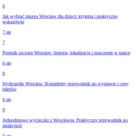
6
Jak wybrać muzea Wrocław dla dzieci: kryteria i praktyczne
wskazówki
7 sie
7
Pomnik szczura Wrocław: historia, lokalizacja i znaczenie w nauce
6 sie
8
Hydropolis Wrocław: Kompletny przewodnik po wystawie i ceny
biletów
6 sie
9
Jednodniowe wycieczki z Wrocławia: Praktyczny przewodnik po
atrakcjach
5 sie