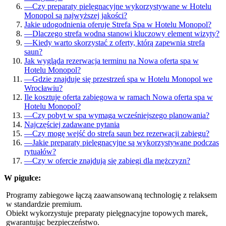
—
Czy preparaty pielęgnacyjne wykorzystywane w Hotelu
Monopol są najwyższej jakości?
Jakie udogodnienia oferuje Strefa Spa w Hotelu Monopol?
—
Dlaczego strefa wodna stanowi kluczowy element wizyty?
—
Kiedy warto skorzystać z oferty, którą zapewnia strefa
saun?
Jak wygląda rezerwacja terminu na Nowa oferta spa w
Hotelu Monopol?
—
Gdzie znajduje się przestrzeń spa w Hotelu Monopol we
Wrocławiu?
Ile kosztuje oferta zabiegowa w ramach Nowa oferta spa w
Hotelu Monopol?
—
Czy pobyt w spa wymaga wcześniejszego planowania?
Najczęściej zadawane pytania
—
Czy mogę wejść do strefa saun bez rezerwacji zabiegu?
—
Jakie preparaty pielęgnacyjne są wykorzystywane podczas
rytuałów?
—
Czy w ofercie znajdują się zabiegi dla mężczyzn?
W pigułce:
Programy zabiegowe łączą zaawansowaną technologię z relaksem
w standardzie premium.
Obiekt wykorzystuje preparaty pielęgnacyjne topowych marek,
gwarantując bezpieczeństwo.