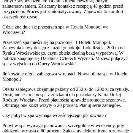
pobyt z wyprzedzeniem 14 dni. Obiekt cieszy się dużym
zainteresowaniem. Zalecamy kontakt z recepcją 48 godzin przed
przyjazdem. Proces jest zautomatyzowany. Zapewnia to komfort i
oszczędność czasu.
Gdzie znajduje się przestrzeń spa w Hotelu Monopol we
Wrocławiu?
Przestrzeń spa mieści się na poziomie -1 Hotelu Monopol.
Zapewnia łatwy dostęp z każdego pokoju. Lokalizacja, 200 m od
Rynku Wrocławskiego, czyni obiekt idealną bazą wypadową. W
pobliżu znajduje się Dzielnica Czterech Wyznań. Możesz połączyć
spa z wyjściem do Opery Wrocławskiej.
Ile kosztuje oferta zabiegowa w ramach Nowa oferta spa w Hotelu
Monopol?
Oferta zabiegowa obejmuje pakiety od 250 zł do 1200 zł za rytuały.
Dostępne jest menu spa z zniżkami dla posiadaczy Karta Dużej
Rodziny Wrocław. Przed płatnością sprawdź promocje sezonowe.
Obniżają one koszt wizyty o 20 procent. Planuj serie zabiegów.
Czy pobyt w spa wymaga wcześniejszego planowania?
Pobyt w spa wymaga planowania, szczególnie w weekendy, gdy
obłożenie wzrasta o 60 procent. Zalecamy elektroniczną rezerwację