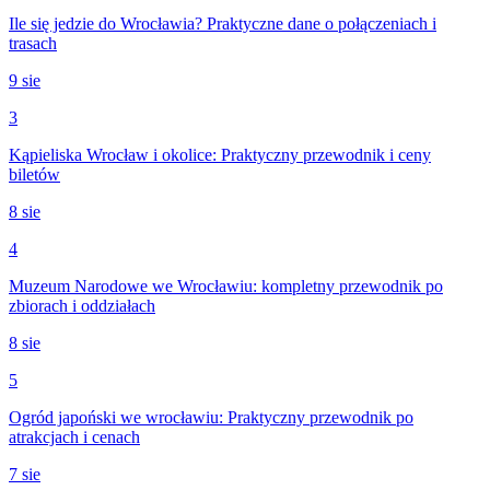
Ile się jedzie do Wrocławia? Praktyczne dane o połączeniach i
trasach
9 sie
3
Kąpieliska Wrocław i okolice: Praktyczny przewodnik i ceny
biletów
8 sie
4
Muzeum Narodowe we Wrocławiu: kompletny przewodnik po
zbiorach i oddziałach
8 sie
5
Ogród japoński we wrocławiu: Praktyczny przewodnik po
atrakcjach i cenach
7 sie