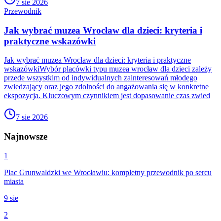
7 sie 2026
Przewodnik
Jak wybrać muzea Wrocław dla dzieci: kryteria i
praktyczne wskazówki
Jak wybrać muzea Wrocław dla dzieci: kryteria i praktyczne
wskazówkiWybór placówki typu muzea wrocław dla dzieci zależy
przede wszystkim od indywidualnych zainteresowań młodego
zwiedzający oraz jego zdolności do angażowania się w konkretne
ekspozycja. Kluczowym czynnikiem jest dopasowanie czas zwied
7 sie 2026
Najnowsze
1
Plac Grunwaldzki we Wrocławiu: kompletny przewodnik po sercu
miasta
9 sie
2