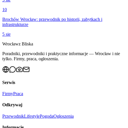
10
Brochów Wrocław: przewodnik po historii, zabytkach i
infrastrukturze
5 sie
Wrocław
z Bliska
Poradniki, przewodniki i praktyczne informacje — Wrocław i nie
tylko. Firmy, praca, ogłoszenia.
Serwis
Firmy
Praca
Odkrywaj
Przewodnik
Lifestyle
Pogoda
Ogłoszenia
Informacje