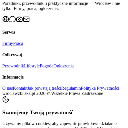
Poradniki, przewodniki i praktyczne informacje — Wrocław i nie
tylko. Firmy, praca, ogłoszenia.
Serwis
Firmy
Praca
Odkrywaj
Przewodnik
Lifestyle
Pogoda
Ogłoszenia
Informacje
O nas
Kontakt
Jak powstają treści
Regulamin
Polityka Prywatności
wroclawzbliska.pl
2026
©
Wszelkie Prawa Zastrzeżone
Szanujemy Twoją prywatność
Używamy plików cookies, aby zapewnić prawidłowe działanie