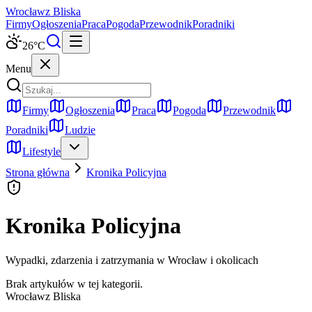
Wrocław
z Bliska
Firmy
Ogłoszenia
Praca
Pogoda
Przewodnik
Poradniki
26
°C
Menu
Firmy
Ogłoszenia
Praca
Pogoda
Przewodnik
Poradniki
Ludzie
Lifestyle
Strona główna
Kronika Policyjna
Kronika Policyjna
Wypadki, zdarzenia i zatrzymania w Wrocław i okolicach
Brak artykułów w tej kategorii.
Wrocław
z Bliska