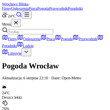
Wrocław
z Bliska
Firmy
Ogłoszenia
Praca
Pogoda
Przewodnik
Poradniki
24
°C
Menu
Firmy
Ogłoszenia
Praca
Pogoda
Przewodnik
Poradniki
Ludzie
Lifestyle
Pogoda
Wrocław
Aktualizacja:
6 sierpnia 22:10
· Dane: Open-Meteo
🌦️
24
°C
Deszcz lekki
76
%