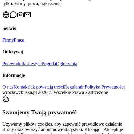
tylko. Firmy, praca, ogłoszenia.
Serwis
Firmy
Praca
Odkrywaj
Przewodnik
Lifestyle
Pogoda
Ogłoszenia
Informacje
O nas
Kontakt
Jak powstają treści
Regulamin
Polityka Prywatności
wroclawzbliska.pl
2026
©
Wszelkie Prawa Zastrzeżone
Szanujemy Twoją prywatność
Używamy plików cookies, aby zapewnić prawidłowe działanie
strony oraz tworzyć anonimowe statystyki. Klikając "Akceptuję