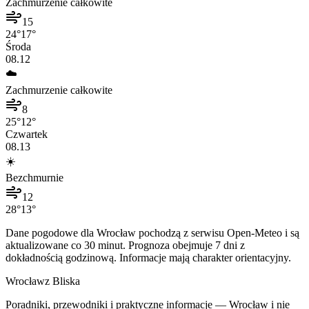
Zachmurzenie całkowite
15
24
°
17
°
Środa
08.12
☁️
Zachmurzenie całkowite
8
25
°
12
°
Czwartek
08.13
☀️
Bezchmurnie
12
28
°
13
°
Dane pogodowe dla
Wrocław
pochodzą z serwisu Open-Meteo i są
aktualizowane co 30 minut. Prognoza obejmuje 7 dni z
dokładnością godzinową. Informacje mają charakter orientacyjny.
Wrocław
z Bliska
Poradniki, przewodniki i praktyczne informacje — Wrocław i nie