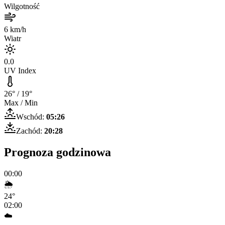
Wilgotność
6
km/h
Wiatr
0.0
UV Index
26
° /
19
°
Max / Min
Wschód:
05:26
Zachód:
20:28
Prognoza godzinowa
00:00
🌦️
24
°
02:00
☁️