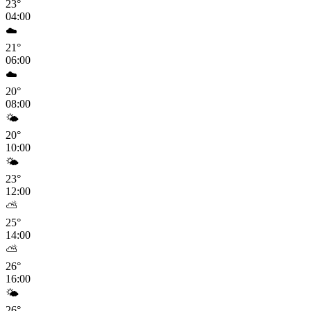
23
°
04:00
☁️
21
°
06:00
☁️
20
°
08:00
🌤️
20
°
10:00
🌤️
23
°
12:00
⛅
25
°
14:00
⛅
26
°
16:00
🌤️
26
°