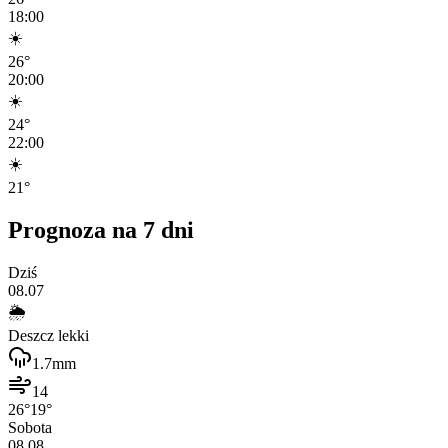
18:00
☀️
26
°
20:00
☀️
24
°
22:00
☀️
21
°
Prognoza na 7 dni
Dziś
08.07
🌦️
Deszcz lekki
1.7
mm
14
26
°
19
°
Sobota
08.08