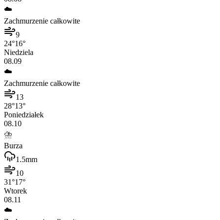
☁️
Zachmurzenie całkowite
9
24
°
16
°
Niedziela
08.09
☁️
Zachmurzenie całkowite
13
28
°
13
°
Poniedziałek
08.10
⛈️
Burza
1.5
mm
10
31
°
17
°
Wtorek
08.11
☁️