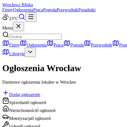
Wrocław
z Bliska
Firmy
Ogłoszenia
Praca
Pogoda
Przewodnik
Poradniki
23
°C
Menu
Firmy
Ogłoszenia
Praca
Pogoda
Przewodnik
Pora
Lifestyle
Ogłoszenia
Wrocław
Darmowe ogłoszenia lokalne w Wrocław
Dodaj ogłoszenie
Sprzedam
0
ogłoszeń
Nieruchomości
0
ogłoszeń
Motoryzacja
0
ogłoszeń
Usługi
0
ogłoszeń