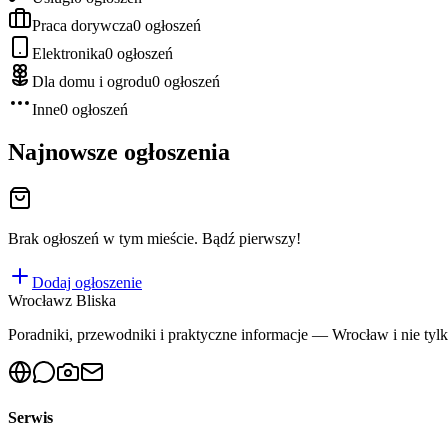
Praca dorywcza
0
ogłoszeń
Elektronika
0
ogłoszeń
Dla domu i ogrodu
0
ogłoszeń
Inne
0
ogłoszeń
Najnowsze ogłoszenia
Brak ogłoszeń w tym mieście. Bądź pierwszy!
Dodaj ogłoszenie
Wrocław
z Bliska
Poradniki, przewodniki i praktyczne informacje — Wrocław i nie tylko
Serwis