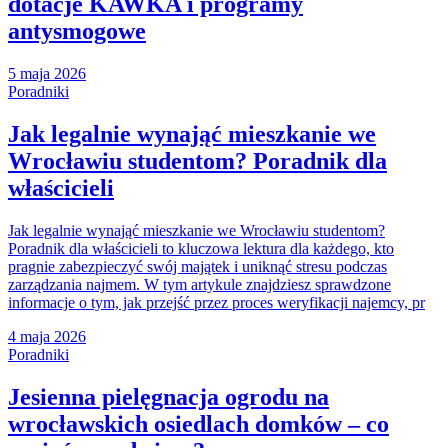
dotacje KAWKA i programy
antysmogowe
5 maja 2026
Poradniki
Jak legalnie wynająć mieszkanie we
Wrocławiu studentom? Poradnik dla
właścicieli
Jak legalnie wynająć mieszkanie we Wrocławiu studentom?
Poradnik dla właścicieli to kluczowa lektura dla każdego, kto
pragnie zabezpieczyć swój majątek i uniknąć stresu podczas
zarządzania najmem. W tym artykule znajdziesz sprawdzone
informacje o tym, jak przejść przez proces weryfikacji najemcy, pr
4 maja 2026
Poradniki
Jesienna pielęgnacja ogrodu na
wrocławskich osiedlach domków – co