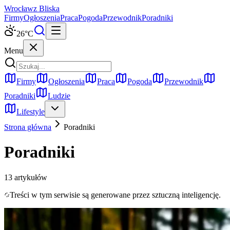
Wrocław
z Bliska
Firmy
Ogłoszenia
Praca
Pogoda
Przewodnik
Poradniki
26
°C
Menu
Firmy
Ogłoszenia
Praca
Pogoda
Przewodnik
Poradniki
Ludzie
Lifestyle
Strona główna
Poradniki
Poradniki
13
artykułów
Treści w tym serwisie są generowane przez sztuczną inteligencję.