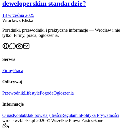
deweloperskim standardzie?
13 września 2025
Wrocław
z Bliska
Poradniki, przewodniki i praktyczne informacje — Wrocław i nie
tylko. Firmy, praca, ogłoszenia.
Serwis
Firmy
Praca
Odkrywaj
Przewodnik
Lifestyle
Pogoda
Ogłoszenia
Informacje
O nas
Kontakt
Jak powstają treści
Regulamin
Polityka Prywatności
wroclawzbliska.pl
2026
©
Wszelkie Prawa Zastrzeżone