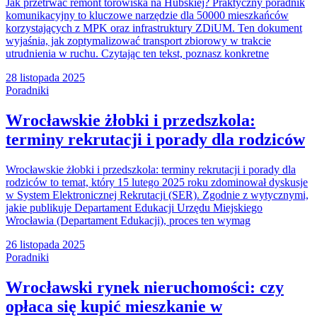
Jak przetrwać remont torowiska na Hubskiej? Praktyczny poradnik
komunikacyjny to kluczowe narzędzie dla 50000 mieszkańców
korzystających z MPK oraz infrastruktury ZDiUM. Ten dokument
wyjaśnia, jak zoptymalizować transport zbiorowy w trakcie
utrudnienia w ruchu. Czytając ten tekst, poznasz konkretne
28 listopada 2025
Poradniki
Wrocławskie żłobki i przedszkola:
terminy rekrutacji i porady dla rodziców
Wrocławskie żłobki i przedszkola: terminy rekrutacji i porady dla
rodziców to temat, który 15 lutego 2025 roku zdominował dyskusje
w System Elektronicznej Rekrutacji (SER). Zgodnie z wytycznymi,
jakie publikuje Departament Edukacji Urzędu Miejskiego
Wrocławia (Departament Edukacji), proces ten wymag
26 listopada 2025
Poradniki
Wrocławski rynek nieruchomości: czy
opłaca się kupić mieszkanie w