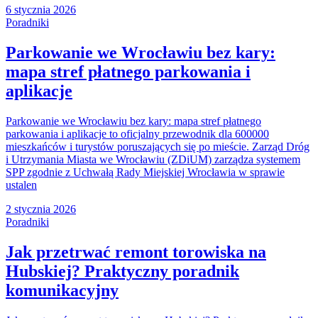
6 stycznia 2026
Poradniki
Parkowanie we Wrocławiu bez kary:
mapa stref płatnego parkowania i
aplikacje
Parkowanie we Wrocławiu bez kary: mapa stref płatnego
parkowania i aplikacje to oficjalny przewodnik dla 600000
mieszkańców i turystów poruszających się po mieście. Zarząd Dróg
i Utrzymania Miasta we Wrocławiu (ZDiUM) zarządza systemem
SPP zgodnie z Uchwałą Rady Miejskiej Wrocławia w sprawie
ustalen
2 stycznia 2026
Poradniki
Jak przetrwać remont torowiska na
Hubskiej? Praktyczny poradnik
komunikacyjny