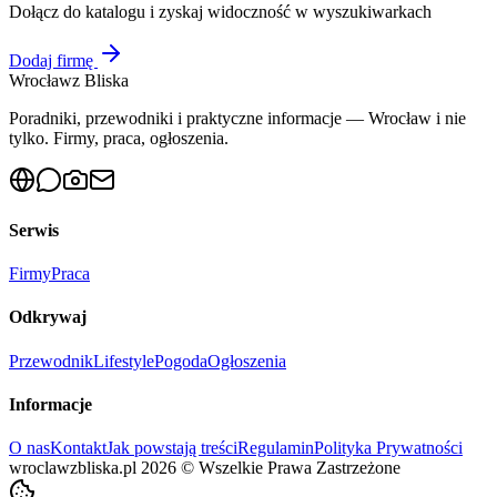
Dołącz do katalogu i zyskaj widoczność w wyszukiwarkach
Dodaj firmę
Wrocław
z Bliska
Poradniki, przewodniki i praktyczne informacje — Wrocław i nie
tylko. Firmy, praca, ogłoszenia.
Serwis
Firmy
Praca
Odkrywaj
Przewodnik
Lifestyle
Pogoda
Ogłoszenia
Informacje
O nas
Kontakt
Jak powstają treści
Regulamin
Polityka Prywatności
wroclawzbliska.pl
2026
©
Wszelkie Prawa Zastrzeżone