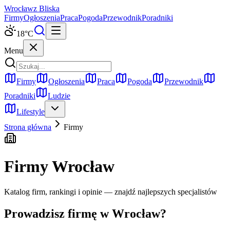
Wrocław
z Bliska
Firmy
Ogłoszenia
Praca
Pogoda
Przewodnik
Poradniki
18
°C
Menu
Firmy
Ogłoszenia
Praca
Pogoda
Przewodnik
Poradniki
Ludzie
Lifestyle
Strona główna
Firmy
Firmy
Wrocław
Katalog firm, rankingi i opinie — znajdź najlepszych specjalistów
Prowadzisz firmę w
Wrocław
?