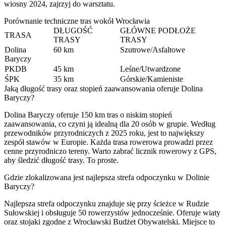
wiosny 2024, zajrzyj do warsztatu.
Porównanie techniczne tras wokół Wrocławia
DŁUGOŚĆ
GŁÓWNE PODŁOŻE
TRASA
TRASY
TRASY
Dolina
60 km
Szutrowe/Asfaltowe
Baryczy
PKDB
45 km
Leśne/Utwardzone
ŚPK
35 km
Górskie/Kamieniste
Jaką długość trasy oraz stopień zaawansowania oferuje Dolina
Baryczy?
Dolina Baryczy oferuje 150 km tras o niskim stopień
zaawansowania, co czyni ją idealną dla 20 osób w grupie. Według
przewodników przyrodniczych z 2025 roku, jest to największy
zespół stawów w Europie. Każda trasa rowerowa prowadzi przez
cenne przyrodniczo tereny. Warto zabrać licznik rowerowy z GPS,
aby śledzić długość trasy. To proste.
Gdzie zlokalizowana jest najlepsza strefa odpoczynku w Dolinie
Baryczy?
Najlepsza strefa odpoczynku znajduje się przy ścieżce w Rudzie
Sułowskiej i obsługuje 50 rowerzystów jednocześnie. Oferuje wiaty
oraz stojaki zgodne z Wrocławski Budżet Obywatelski. Miejsce to