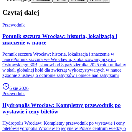
Czytaj dalej
Przewodnik
Pomnik szczura Wrocław: historia, lokalizacja i
znaczenie w nauce
Pomnik szczura Wrocław: historia, lokalizacja i znaczenie w
naucePomnik szczura we Wrocławiu, zlokalizowany przy ul.
Ostrowskiego 30B, stanowi od 8 października 2025 roku unikalny
w skali globalnej hołd dla zwierząt wykorzystywanych w nauce
zgodnie z ustawą o ochronie zabytków i opiece nad zabytkami
6 sie 2026
Przewodnik
Hydropolis Wrocław: Kompletny przewodnik po
wystawie i ceny biletów
Hydropolis Wrocław: Kompletny przewodnik po wystawie i ceny
biletówHydropolis Wrocław to jedyne w Polsce centrum wiedzy o