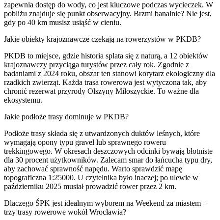
zapewnia dostęp do wody, co jest kluczowe podczas wycieczek. W
pobliżu znajduje się punkt obserwacyjny. Brzmi banalnie? Nie jest,
gdy po 40 km musisz usiąść w cieniu.
Jakie obiekty krajoznawcze czekają na rowerzystów w PKDB?
PKDB to miejsce, gdzie historia splata się z naturą, a 12 obiektów
krajoznawczy przyciąga turystów przez cały rok. Zgodnie z
badaniami z 2024 roku, obszar ten stanowi korytarz ekologiczny dla
rzadkich zwierząt. Każda trasa rowerowa jest wytyczona tak, aby
chronić rezerwat przyrody Olszyny Miłoszyckie. To ważne dla
ekosystemu.
Jakie podłoże trasy dominuje w PKDB?
Podłoże trasy składa się z utwardzonych duktów leśnych, które
wymagają opony typu gravel lub sprawnego roweru
trekkingowego. W okresach deszczowych odcinki bywają błotniste
dla 30 procent użytkowników. Zalecam smar do łańcucha typu dry,
aby zachować sprawność napędu. Warto sprawdzić mapę
topograficzna 1:25000. U czytelnika było inaczej; po ulewie w
październiku 2025 musiał prowadzić rower przez 2 km.
Dlaczego ŚPK jest idealnym wyborem na Weekend za miastem –
trzy trasy rowerowe wokół Wrocławia?