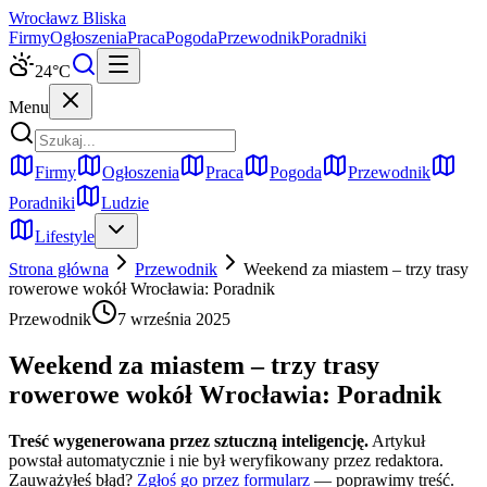
Wrocław
z Bliska
Firmy
Ogłoszenia
Praca
Pogoda
Przewodnik
Poradniki
24
°C
Menu
Firmy
Ogłoszenia
Praca
Pogoda
Przewodnik
Poradniki
Ludzie
Lifestyle
Strona główna
Przewodnik
Weekend za miastem – trzy trasy
rowerowe wokół Wrocławia: Poradnik
Przewodnik
7 września 2025
Weekend za miastem – trzy trasy
rowerowe wokół Wrocławia: Poradnik
Treść wygenerowana przez sztuczną inteligencję.
Artykuł
powstał automatycznie i nie był weryfikowany przez redaktora.
Zauważyłeś błąd?
Zgłoś go przez formularz
— poprawimy treść.