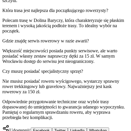
szczytu.
Która trasa jest najlepsza dla początkującego rowerzysty?
Polecam trasę w Dolina Baryczy, która charakteryzuje się płaskim
terenem i wysoką jakością podłoże trasy. To idealny wybór na
początek.
Gdzie znajdę serwis rowerowy w razie awarii?
Większość miejscowości posiada punkty serwisowe, ale warto
posiadać własny zestaw naprawczy dętki za 15 zł. W samym
Wrocławiu dostęp do serwisu jest nieograniczony.
Czy muszę posiadać specjalistyczny sprzęt?
Nie musisz posiadać roweru wyścigowego, wystarczy sprawny
rower trekkingowy lub gravelowy. Najważniejszy jest kask
rowerowy za 150 zł.
Odpowiednie przygotowanie techniczne oraz wybór trasy
dopasowanej do umiejętności to gwarancja udanego wypoczynku.
Pamiętaj o regularnym sprawdzaniu roweru, aby wyprawa
przebiegła bez komplikacji.
Udostępnij:
Facebook
Twitter
LinkedIn
WhatsApp