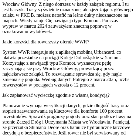
Wrocław Główny. Z niego dotrzesz w każdy zakątek regionu. I tu
jest haczyk. Trasy są świetnie oznaczone, ale zjeżdżając z głównego
szlaku w PKDB, możesz natrafić na leśne dukty nieoznaczone na
mapach. Wtedy ratuje Cię nawigacja typu Komoot. Podczas
wypraw w marcu 2024 zauważyłem znaczną poprawę w
oznakowaniu wylotówek.
Jakie korzyści dla rowerzysty oferuje WWR?
System WWR integruje się z aplikacją mobilną Urbancard, co
ułatwia przesiadkę na pociągi Koleje Dolnośląskie w 5 minut.
Korzystając z nawigacji typu Komoot, wyznaczysz pętlę
zaczynającą się przy Wrocław Główny, prowadzącą przez
najciekawsze zakątki. To rozwiązanie sprawdza się, gdy nagle
zmienia się pogoda. Według danych Polregio z marca 2025, liczba
rowerzystów w pociągach wzrosła o 12 procent.
Jak zaplanować wycieczkę zgodnie z własną kondycją?
Planowanie wymaga weryfikacji danych, gdzie długość trasy oraz
stopień zaawansowania są kluczowe dla komfortu 100 procent
uczestników. Sprawdź prognozę pogody oraz stan podłoże trasy na
stronie Zarząd Dróg i Utrzymania Miasta we Wrocławiu. Pamiętaj,
że przerzutka Shimano Deore oraz hamulce hydrauliczne tarczowe
decydują o bezpieczeństwie. Jeśli rower nie był serwisowany od