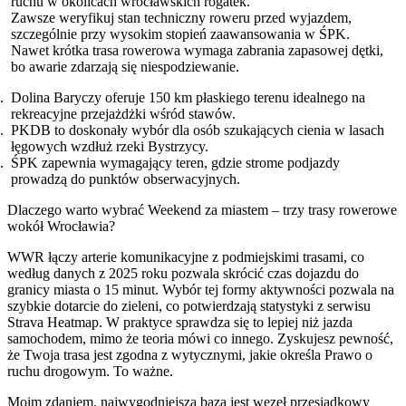
ruchu w okolicach wrocławskich rogatek.
Zawsze weryfikuj stan techniczny roweru przed wyjazdem,
szczególnie przy wysokim stopień zaawansowania w ŚPK.
Nawet krótka trasa rowerowa wymaga zabrania zapasowej dętki,
bo awarie zdarzają się niespodziewanie.
Dolina Baryczy oferuje 150 km płaskiego terenu idealnego na
rekreacyjne przejażdżki wśród stawów.
PKDB to doskonały wybór dla osób szukających cienia w lasach
łęgowych wzdłuż rzeki Bystrzycy.
ŚPK zapewnia wymagający teren, gdzie strome podjazdy
prowadzą do punktów obserwacyjnych.
Dlaczego warto wybrać Weekend za miastem – trzy trasy rowerowe
wokół Wrocławia?
WWR łączy arterie komunikacyjne z podmiejskimi trasami, co
według danych z 2025 roku pozwala skrócić czas dojazdu do
granicy miasta o 15 minut. Wybór tej formy aktywności pozwala na
szybkie dotarcie do zieleni, co potwierdzają statystyki z serwisu
Strava Heatmap. W praktyce sprawdza się to lepiej niż jazda
samochodem, mimo że teoria mówi co innego. Zyskujesz pewność,
że Twoja trasa jest zgodna z wytycznymi, jakie określa Prawo o
ruchu drogowym. To ważne.
Moim zdaniem, najwygodniejszą bazą jest węzeł przesiadkowy