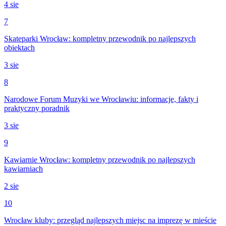
4 sie
7
Skateparki Wrocław: kompletny przewodnik po najlepszych
obiektach
3 sie
8
Narodowe Forum Muzyki we Wrocławiu: informacje, fakty i
praktyczny poradnik
3 sie
9
Kawiarnie Wrocław: kompletny przewodnik po najlepszych
kawiarniach
2 sie
10
Wrocław kluby: przegląd najlepszych miejsc na imprezę w mieście