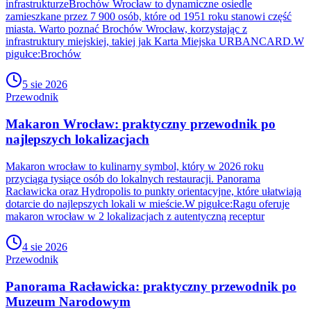
infrastrukturzeBrochów Wrocław to dynamiczne osiedle
zamieszkane przez 7 900 osób, które od 1951 roku stanowi część
miasta. Warto poznać Brochów Wrocław, korzystając z
infrastruktury miejskiej, takiej jak Karta Miejska URBANCARD.W
pigułce:Brochów
5 sie 2026
Przewodnik
Makaron Wrocław: praktyczny przewodnik po
najlepszych lokalizacjach
Makaron wrocław to kulinarny symbol, który w 2026 roku
przyciąga tysiące osób do lokalnych restauracji. Panorama
Racławicka oraz Hydropolis to punkty orientacyjne, które ułatwiają
dotarcie do najlepszych lokali w mieście.W pigułce:Ragu oferuje
makaron wrocław w 2 lokalizacjach z autentyczną receptur
4 sie 2026
Przewodnik
Panorama Racławicka: praktyczny przewodnik po
Muzeum Narodowym