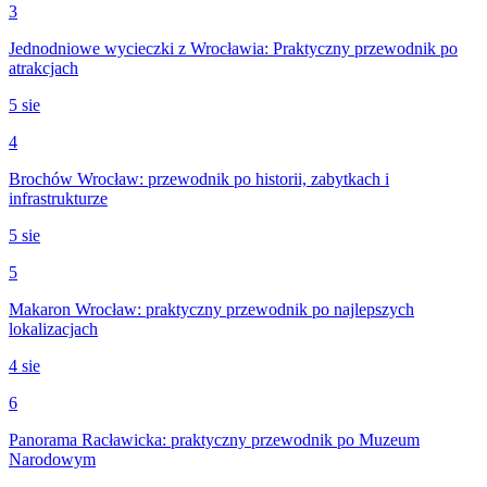
3
Jednodniowe wycieczki z Wrocławia: Praktyczny przewodnik po
atrakcjach
5 sie
4
Brochów Wrocław: przewodnik po historii, zabytkach i
infrastrukturze
5 sie
5
Makaron Wrocław: praktyczny przewodnik po najlepszych
lokalizacjach
4 sie
6
Panorama Racławicka: praktyczny przewodnik po Muzeum
Narodowym