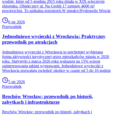
wodzie, które od 5 grudnia 2015 roku działa w XIX-wiecznym
zbiorniku. Obiekt przy ul. Na Grobli 17 zajmuje 4600 m²
powierzchni. To unikalna przestrzeń.W pigułce:Hydropolis Wrocła
6 sie 2026
Przewodnik
Jednodniowe wycieczki z Wrocławia: Praktyczny
przewodnik po atrakcjach
Jednodniowe wycieczki z Wrocławia to najchętniej wybierana
forma aktywności turystycznej przez mieszkańców miasta w 2026
roku. Statystyki z marca 2026 roku wskazują na 15% wzrost
zainteresowania takimi wyprawami. Jednodniowe wycieczki z
Wrocławia pozwalają zwiedzić okolicę w czasie od 5 do 16 godzin
5 sie 2026
Przewodnik
Brochów Wrocław: przewodnik po historii,
zabytkach i infrastrukturze
Brochów Wrocław: przewodnik po historii, zabytkach i