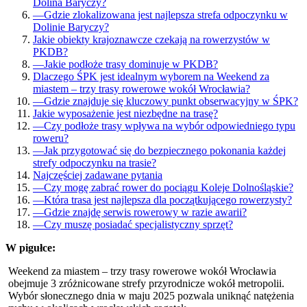
Dolina Baryczy?
—
Gdzie zlokalizowana jest najlepsza strefa odpoczynku w
Dolinie Baryczy?
Jakie obiekty krajoznawcze czekają na rowerzystów w
PKDB?
—
Jakie podłoże trasy dominuje w PKDB?
Dlaczego ŚPK jest idealnym wyborem na Weekend za
miastem – trzy trasy rowerowe wokół Wrocławia?
—
Gdzie znajduje się kluczowy punkt obserwacyjny w ŚPK?
Jakie wyposażenie jest niezbędne na trasę?
—
Czy podłoże trasy wpływa na wybór odpowiedniego typu
roweru?
—
Jak przygotować się do bezpiecznego pokonania każdej
strefy odpoczynku na trasie?
Najczęściej zadawane pytania
—
Czy mogę zabrać rower do pociągu Koleje Dolnośląskie?
—
Która trasa jest najlepsza dla początkującego rowerzysty?
—
Gdzie znajdę serwis rowerowy w razie awarii?
—
Czy muszę posiadać specjalistyczny sprzęt?
W pigułce:
Weekend za miastem – trzy trasy rowerowe wokół Wrocławia
obejmuje 3 zróżnicowane strefy przyrodnicze wokół metropolii.
Wybór słonecznego dnia w maju 2025 pozwala uniknąć natężenia