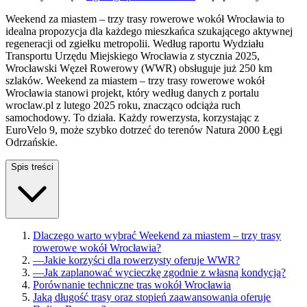
Weekend za miastem – trzy trasy rowerowe wokół Wrocławia to
idealna propozycja dla każdego mieszkańca szukającego aktywnej
regeneracji od zgiełku metropolii. Według raportu Wydziału
Transportu Urzędu Miejskiego Wrocławia z stycznia 2025,
Wrocławski Węzeł Rowerowy (WWR) obsługuje już 250 km
szlaków. Weekend za miastem – trzy trasy rowerowe wokół
Wrocławia stanowi projekt, który według danych z portalu
wroclaw.pl z lutego 2025 roku, znacząco odciąża ruch
samochodowy. To działa. Każdy rowerzysta, korzystając z
EuroVelo 9, może szybko dotrzeć do terenów Natura 2000 Łęgi
Odrzańskie.
Spis treści
Dlaczego warto wybrać Weekend za miastem – trzy trasy
rowerowe wokół Wrocławia?
—
Jakie korzyści dla rowerzysty oferuje WWR?
—
Jak zaplanować wycieczkę zgodnie z własną kondycją?
Porównanie techniczne tras wokół Wrocławia
Jaką długość trasy oraz stopień zaawansowania oferuje