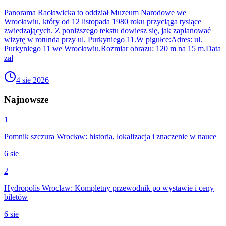
Panorama Racławicka to oddział Muzeum Narodowe we
Wrocławiu, który od 12 listopada 1980 roku przyciąga tysiące
zwiedzających. Z poniższego tekstu dowiesz się, jak zaplanować
wizytę w rotunda przy ul. Purkyniego 11.W pigułce:Adres: ul.
Purkyniego 11 we Wrocławiu.Rozmiar obrazu: 120 m na 15 m.Data
zał
4 sie 2026
Najnowsze
1
Pomnik szczura Wrocław: historia, lokalizacja i znaczenie w nauce
6 sie
2
Hydropolis Wrocław: Kompletny przewodnik po wystawie i ceny
biletów
6 sie