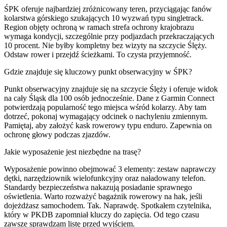
ŚPK oferuje najbardziej zróżnicowany teren, przyciągając fanów
kolarstwa górskiego szukających 10 wyzwań typu singletrack.
Region objęty ochroną w ramach strefa ochrony krajobrazu
wymaga kondycji, szczególnie przy podjazdach przekraczających
10 procent. Nie byłby kompletny bez wizyty na szczycie Ślęży.
Odstaw rower i przejdź ścieżkami. To czysta przyjemność.
Gdzie znajduje się kluczowy punkt obserwacyjny w ŚPK?
Punkt obserwacyjny znajduje się na szczycie Ślęży i oferuje widok
na cały Śląsk dla 100 osób jednocześnie. Dane z Garmin Connect
potwierdzają popularność tego miejsca wśród kolarzy. Aby tam
dotrzeć, pokonaj wymagający odcinek o nachyleniu zmiennym.
Pamiętaj, aby założyć kask rowerowy typu enduro. Zapewnia on
ochronę głowy podczas zjazdów.
Jakie wyposażenie jest niezbędne na trasę?
Wyposażenie powinno obejmować 3 elementy: zestaw naprawczy
dętki, narzędziownik wielofunkcyjny oraz naładowany telefon.
Standardy bezpieczeństwa nakazują posiadanie sprawnego
oświetlenia. Warto rozważyć bagażnik rowerowy na hak, jeśli
dojeżdżasz samochodem. Tak. Naprawdę. Spotkałem czytelnika,
który w PKDB zapomniał kluczy do zapięcia. Od tego czasu
zawsze sprawdzam listę przed wyjściem.