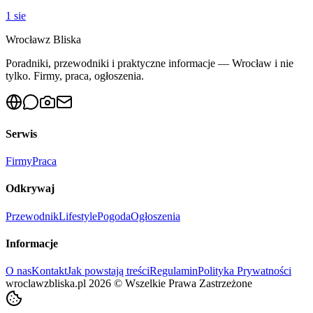
1 sie
Wrocław
z Bliska
Poradniki, przewodniki i praktyczne informacje — Wrocław i nie
tylko. Firmy, praca, ogłoszenia.
Serwis
Firmy
Praca
Odkrywaj
Przewodnik
Lifestyle
Pogoda
Ogłoszenia
Informacje
O nas
Kontakt
Jak powstają treści
Regulamin
Polityka Prywatności
wroclawzbliska.pl
2026
©
Wszelkie Prawa Zastrzeżone