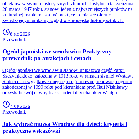
obiektów w swoich historycznych zbiorach. Instytucja ta, założona
28 marca 1947 roku, stanowi jeden z najważniejszych punktów na
kulturalnej mapie miasta. W praktyce to miejsce oferuje
zwiedzającym unikalny wgląd w europejską historię sztuki. D
8 sie 2026
Przewodnik
Ogród japoński we wrocławiu: Praktyczny
przewodnik po atrakcjach i cenach
Ogród japoński we wrocławiu stanowi unikatową część Parku
Szczytnickiego, założoną w 1913 roku w ramach słynnej Wystawy
Stulecia. To wyjątkowe miejsce, po gruntownej renowacja ogrodu
zakończonej w 1999 roku pod kierunkiem prof. Ikui Nishikawy,
odzyskało swój dawny blask i orientalny charakter.W pigu
7 sie 2026
Przewodnik
Jak wybrać muzea Wrocław dla dzieci: kryteria i
praktyczne wskazówki