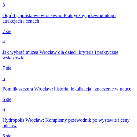
3
Ogród japoński we wrocławiu: Praktyczny przewodnik po
atrakcjach i cenach
7 sie
4
Jak wybrać muzea Wrocław dla dzieci: kryteria i praktyczne
wskazówki
7 sie
5
Pomnik szczura Wrocław: historia, lokalizacja i znaczenie w nauce
6 sie
6
Hydropolis Wrocław: Kompletny przewodnik po wystawie i ceny
biletów
6 sie