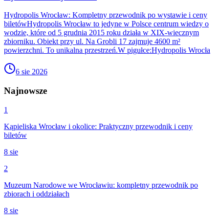
Hydropolis Wrocław: Kompletny przewodnik po wystawie i ceny
biletówHydropolis Wrocław to jedyne w Polsce centrum wiedzy o
wodzie, które od 5 grudnia 2015 roku działa w XIX-wiecznym
zbiorniku. Obiekt przy ul. Na Grobli 17 zajmuje 4600 m²
powierzchni. To unikalna przestrzeń.W pigułce:Hydropolis Wrocła
6 sie 2026
Najnowsze
1
Kąpieliska Wrocław i okolice: Praktyczny przewodnik i ceny
biletów
8 sie
2
Muzeum Narodowe we Wrocławiu: kompletny przewodnik po
zbiorach i oddziałach
8 sie