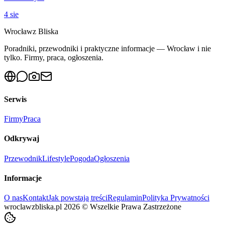
4 sie
Wrocław
z Bliska
Poradniki, przewodniki i praktyczne informacje — Wrocław i nie
tylko. Firmy, praca, ogłoszenia.
Serwis
Firmy
Praca
Odkrywaj
Przewodnik
Lifestyle
Pogoda
Ogłoszenia
Informacje
O nas
Kontakt
Jak powstają treści
Regulamin
Polityka Prywatności
wroclawzbliska.pl
2026
©
Wszelkie Prawa Zastrzeżone