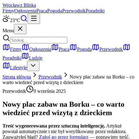
Wrocław
z Bliska
Firmy
Ogłoszenia
Praca
Pogoda
Przewodnik
Poradniki
23
°C
Menu
Firmy
Ogłoszenia
Praca
Pogoda
Przewodnik
Poradniki
Ludzie
Lifestyle
Strona główna
Przewodnik
Nowy plac zabaw na Borku – co
warto wiedzieć przed wizytą z dzieckiem
Przewodnik
9 września 2025
Nowy plac zabaw na Borku – co warto
wiedzieć przed wizytą z dzieckiem
Treść wygenerowana przez sztuczną inteligencję.
Artykuł
powstał automatycznie i nie był weryfikowany przez redaktora.
Zauważyłeś błąd?
Zgłoś go przez formularz
— poprawimy treść.