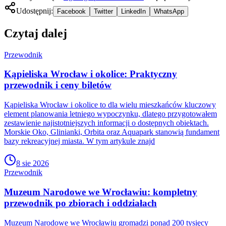
Udostępnij:
Facebook
Twitter
LinkedIn
WhatsApp
Czytaj dalej
Przewodnik
Kąpieliska Wrocław i okolice: Praktyczny
przewodnik i ceny biletów
Kąpieliska Wrocław i okolice to dla wielu mieszkańców kluczowy
element planowania letniego wypoczynku, dlatego przygotowałem
zestawienie najistotniejszych informacji o dostępnych obiektach.
Morskie Oko, Glinianki, Orbita oraz Aquapark stanowią fundament
bazy rekreacyjnej miasta. W tym artykule znajd
8 sie 2026
Przewodnik
Muzeum Narodowe we Wrocławiu: kompletny
przewodnik po zbiorach i oddziałach
Muzeum Narodowe we Wrocławiu gromadzi ponad 200 tysięcy