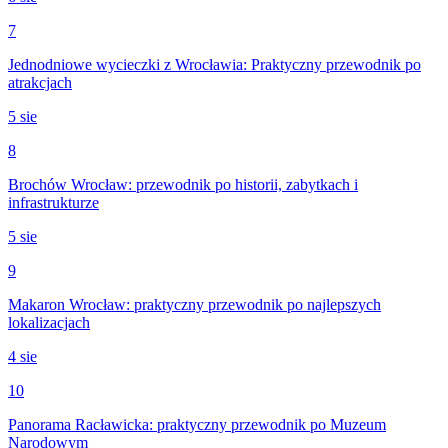
7
Jednodniowe wycieczki z Wrocławia: Praktyczny przewodnik po
atrakcjach
5 sie
8
Brochów Wrocław: przewodnik po historii, zabytkach i
infrastrukturze
5 sie
9
Makaron Wrocław: praktyczny przewodnik po najlepszych
lokalizacjach
4 sie
10
Panorama Racławicka: praktyczny przewodnik po Muzeum
Narodowym