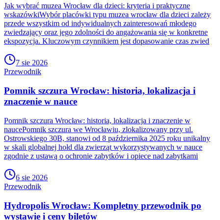
Jak wybrać muzea Wrocław dla dzieci: kryteria i praktyczne
wskazówkiWybór placówki typu muzea wrocław dla dzieci zależy
przede wszystkim od indywidualnych zainteresowań młodego
zwiedzający oraz jego zdolności do angażowania się w konkretne
ekspozycja. Kluczowym czynnikiem jest dopasowanie czas zwied
7 sie 2026
Przewodnik
Pomnik szczura Wrocław: historia, lokalizacja i
znaczenie w nauce
Pomnik szczura Wrocław: historia, lokalizacja i znaczenie w
naucePomnik szczura we Wrocławiu, zlokalizowany przy ul.
Ostrowskiego 30B, stanowi od 8 października 2025 roku unikalny
w skali globalnej hołd dla zwierząt wykorzystywanych w nauce
zgodnie z ustawą o ochronie zabytków i opiece nad zabytkami
6 sie 2026
Przewodnik
Hydropolis Wrocław: Kompletny przewodnik po
wystawie i ceny biletów