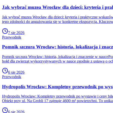
Jak wybrać muzea Wrocław dla dzieci: kryteria i pr
Jak wybrać muzea Wrocław dla dzieci: kryteria i praktyczne wskaz
jego zdolności do angażowania się w konkretne ekspozycja. Kluczo
7 sie 2026
Przewodnik
Pomnik szczura Wrocław: historia, lokalizacja i znac
Pomnik szczura Wrocław: historia, lokalizacja i znaczenie w nauceP
hołd dla zwierząt wykorzystywanych w nauce zgodnie z ustawą o oc
6 sie 2026
Przewodnik
Hydropolis Wrocław: Kompletny przewodnik po wysta
Hydropolis Wrocław: Kompletny przewodnik po wystawie i ceny bile
Obiekt przy ul. Na Grobli 17 zajmuje 4600 m² powierzchni. To unika
6 sie 2026