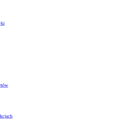
wki
etów
kcjach