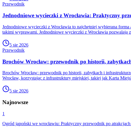
Przewodnik
Jednodniowe wycieczki z Wrocławia: Praktyczny prz
Jednodniowe wycieczki z Wrocławia to najchętniej wybierana forma 
takimi wyprawami. Jednodniowe wycieczki z Wrocławia pozwalają zw
5 sie 2026
Przewodnik
Brochów Wrocław: przewodnik po historii, zabytkach 
Brochów Wrocław: przewodnik po historii, zabytkach i infrastruktu
Wrocław, korzystając z infrastruktury miejskiej, takiej jak Kart
5 sie 2026
Najnowsze
1
Ogród japoński we wrocławiu: Praktyczny przewodnik po atrakcjach 