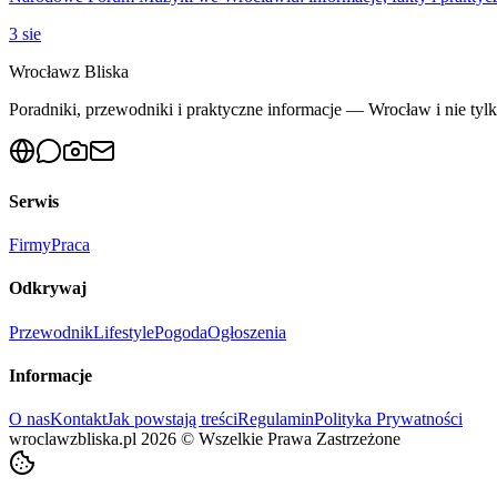
3 sie
Wrocław
z Bliska
Poradniki, przewodniki i praktyczne informacje — Wrocław i nie tylko
Serwis
Firmy
Praca
Odkrywaj
Przewodnik
Lifestyle
Pogoda
Ogłoszenia
Informacje
O nas
Kontakt
Jak powstają treści
Regulamin
Polityka Prywatności
wroclawzbliska.pl
2026
©
Wszelkie Prawa Zastrzeżone