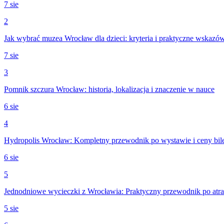
7 sie
2
Jak wybrać muzea Wrocław dla dzieci: kryteria i praktyczne wskazó
7 sie
3
Pomnik szczura Wrocław: historia, lokalizacja i znaczenie w nauce
6 sie
4
Hydropolis Wrocław: Kompletny przewodnik po wystawie i ceny bil
6 sie
5
Jednodniowe wycieczki z Wrocławia: Praktyczny przewodnik po atra
5 sie