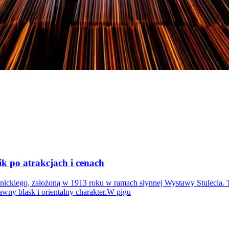
k po atrakcjach i cenach
nickiego, założoną w 1913 roku w ramach słynnej Wystawy Stulecia.
wny blask i orientalny charakter.W pigu