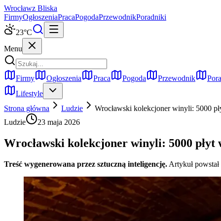
Wrocław
z Bliska
Firmy
Ogłoszenia
Praca
Pogoda
Przewodnik
Poradniki
23
°C
Menu
Firmy
Ogłoszenia
Praca
Pogoda
Przewodnik
Pora
Lifestyle
Strona główna
Ludzie
Wrocławski kolekcjoner winyli: 5000 pł
Ludzie
23 maja 2026
Wrocławski kolekcjoner winyli: 5000 płyt
Treść wygenerowana przez sztuczną inteligencję.
Artykuł powstał