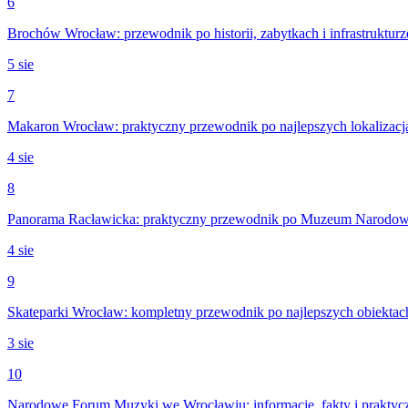
6
Brochów Wrocław: przewodnik po historii, zabytkach i infrastrukturz
5 sie
7
Makaron Wrocław: praktyczny przewodnik po najlepszych lokalizacj
4 sie
8
Panorama Racławicka: praktyczny przewodnik po Muzeum Narodo
4 sie
9
Skateparki Wrocław: kompletny przewodnik po najlepszych obiektac
3 sie
10
Narodowe Forum Muzyki we Wrocławiu: informacje, fakty i praktyc