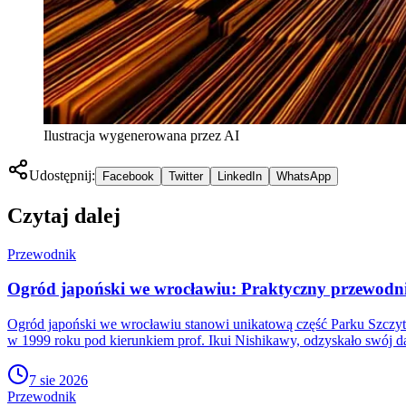
Ilustracja wygenerowana przez AI
Udostępnij:
Facebook
Twitter
LinkedIn
WhatsApp
Czytaj dalej
Przewodnik
Ogród japoński we wrocławiu: Praktyczny przewodni
Ogród japoński we wrocławiu stanowi unikatową część Parku Szczyt
w 1999 roku pod kierunkiem prof. Ikui Nishikawy, odzyskało swój da
7 sie 2026
Przewodnik