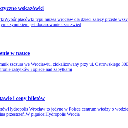
aktyczne wskazówki
ówkiWybór placówki typu muzea wrocław dla dzieci zależy przede wsz
wym czynnikiem jest dopasowanie czas zwied
zenie w nauce
omnik szczura we Wrocławiu, zlokalizowany przy ul. Ostrowskiego 30B,
hronie zabytków i opiece nad zabytkami
wie i ceny biletów
tówHydropolis Wrocław to jedyne w Polsce centrum wiedzy o wodzie,
lna przestrzeń.W pigułce:Hydropolis Wrocła