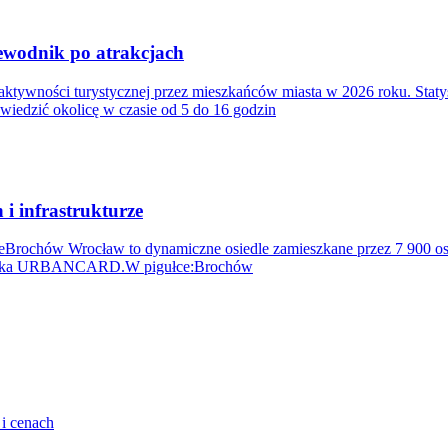
ewodnik po atrakcjach
aktywności turystycznej przez mieszkańców miasta w 2026 roku. Staty
iedzić okolicę w czasie od 5 do 16 godzin
i infrastrukturze
rzeBrochów Wrocław to dynamiczne osiedle zamieszkane przez 7 900 o
a Miejska URBANCARD.W pigułce:Brochów
i cenach