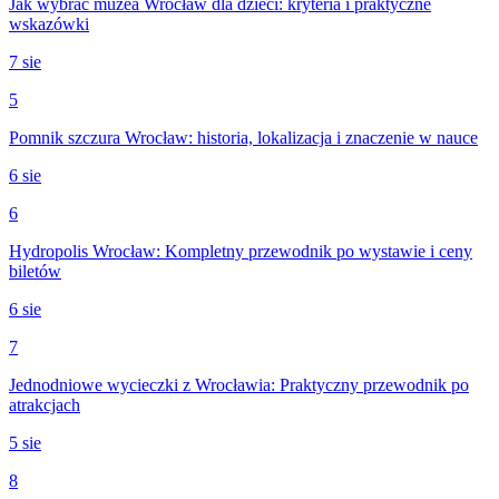
Jak wybrać muzea Wrocław dla dzieci: kryteria i praktyczne
wskazówki
7 sie
5
Pomnik szczura Wrocław: historia, lokalizacja i znaczenie w nauce
6 sie
6
Hydropolis Wrocław: Kompletny przewodnik po wystawie i ceny
biletów
6 sie
7
Jednodniowe wycieczki z Wrocławia: Praktyczny przewodnik po
atrakcjach
5 sie
8