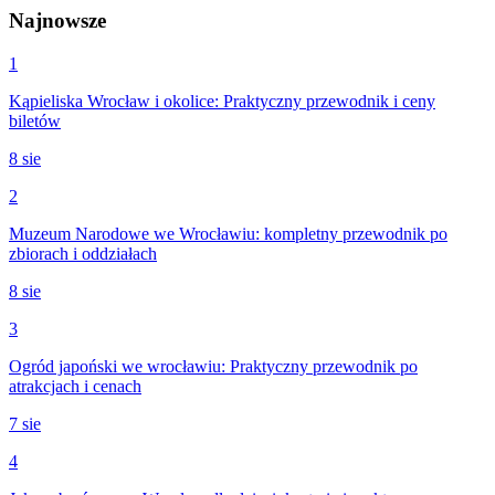
Najnowsze
1
Kąpieliska Wrocław i okolice: Praktyczny przewodnik i ceny
biletów
8 sie
2
Muzeum Narodowe we Wrocławiu: kompletny przewodnik po
zbiorach i oddziałach
8 sie
3
Ogród japoński we wrocławiu: Praktyczny przewodnik po
atrakcjach i cenach
7 sie
4