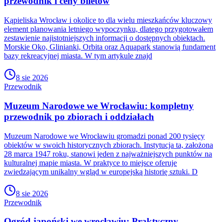
przewodnik i ceny biletów
Kąpieliska Wrocław i okolice to dla wielu mieszkańców kluczowy
element planowania letniego wypoczynku, dlatego przygotowałem
zestawienie najistotniejszych informacji o dostępnych obiektach.
Morskie Oko, Glinianki, Orbita oraz Aquapark stanowią fundament
bazy rekreacyjnej miasta. W tym artykule znajd
8 sie 2026
Przewodnik
Muzeum Narodowe we Wrocławiu: kompletny
przewodnik po zbiorach i oddziałach
Muzeum Narodowe we Wrocławiu gromadzi ponad 200 tysięcy
obiektów w swoich historycznych zbiorach. Instytucja ta, założona
28 marca 1947 roku, stanowi jeden z najważniejszych punktów na
kulturalnej mapie miasta. W praktyce to miejsce oferuje
zwiedzającym unikalny wgląd w europejską historię sztuki. D
8 sie 2026
Przewodnik
Ogród japoński we wrocławiu: Praktyczny