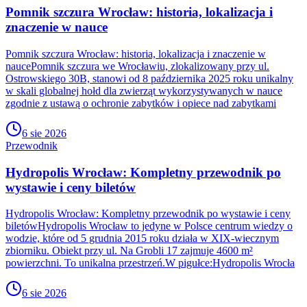
Pomnik szczura Wrocław: historia, lokalizacja i
znaczenie w nauce
Pomnik szczura Wrocław: historia, lokalizacja i znaczenie w
naucePomnik szczura we Wrocławiu, zlokalizowany przy ul.
Ostrowskiego 30B, stanowi od 8 października 2025 roku unikalny
w skali globalnej hołd dla zwierząt wykorzystywanych w nauce
zgodnie z ustawą o ochronie zabytków i opiece nad zabytkami
6 sie 2026
Przewodnik
Hydropolis Wrocław: Kompletny przewodnik po
wystawie i ceny biletów
Hydropolis Wrocław: Kompletny przewodnik po wystawie i ceny
biletówHydropolis Wrocław to jedyne w Polsce centrum wiedzy o
wodzie, które od 5 grudnia 2015 roku działa w XIX-wiecznym
zbiorniku. Obiekt przy ul. Na Grobli 17 zajmuje 4600 m²
powierzchni. To unikalna przestrzeń.W pigułce:Hydropolis Wrocła
6 sie 2026