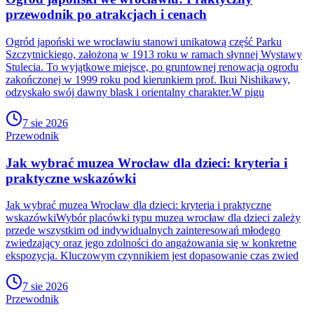
przewodnik po atrakcjach i cenach
Ogród japoński we wrocławiu stanowi unikatową część Parku
Szczytnickiego, założoną w 1913 roku w ramach słynnej Wystawy
Stulecia. To wyjątkowe miejsce, po gruntownej renowacja ogrodu
zakończonej w 1999 roku pod kierunkiem prof. Ikui Nishikawy,
odzyskało swój dawny blask i orientalny charakter.W pigu
7 sie 2026
Przewodnik
Jak wybrać muzea Wrocław dla dzieci: kryteria i
praktyczne wskazówki
Jak wybrać muzea Wrocław dla dzieci: kryteria i praktyczne
wskazówkiWybór placówki typu muzea wrocław dla dzieci zależy
przede wszystkim od indywidualnych zainteresowań młodego
zwiedzający oraz jego zdolności do angażowania się w konkretne
ekspozycja. Kluczowym czynnikiem jest dopasowanie czas zwied
7 sie 2026
Przewodnik