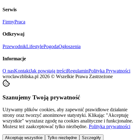
Serwis
Firmy
Praca
Odkrywaj
Przewodnik
Lifestyle
Pogoda
Ogłoszenia
Informacje
O nas
Kontakt
Jak powstają treści
Regulamin
Polityka Prywatności
wroclawzbliska.pl
2026
©
Wszelkie Prawa Zastrzeżone
Szanujemy Twoją prywatność
Używamy plików cookies, aby zapewnić prawidłowe działanie
strony oraz tworzyć anonimowe statystyki. Klikając "Akceptuję
wszystkie" wyrażasz zgodę na cookies analityczne i funkcjonalne.
Możesz też zaakceptować tylko niezbędne.
Polityka prywatności
Akceptuję wszystkie
Tylko niezbędne
Szczegóły