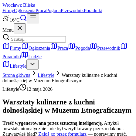
Wrocław
z Bliska
Firmy
Ogłoszenia
Praca
Pogoda
Przewodnik
Poradniki
16
°C
Menu
Firmy
Ogłoszenia
Praca
Pogoda
Przewodnik
Poradniki
Ludzie
Lifestyle
Strona główna
Lifestyle
Warsztaty kulinarne z kuchni
dolnośląskiej w Muzeum Etnograficznym
Lifestyle
12 maja 2026
Warsztaty kulinarne z kuchni
dolnośląskiej w Muzeum Etnograficznym
Treść wygenerowana przez sztuczną inteligencję.
Artykuł
powstał automatycznie i nie był weryfikowany przez redaktora.
Zauważyłeś błąd?
Zgłoś go przez formularz
— poprawimy treść.