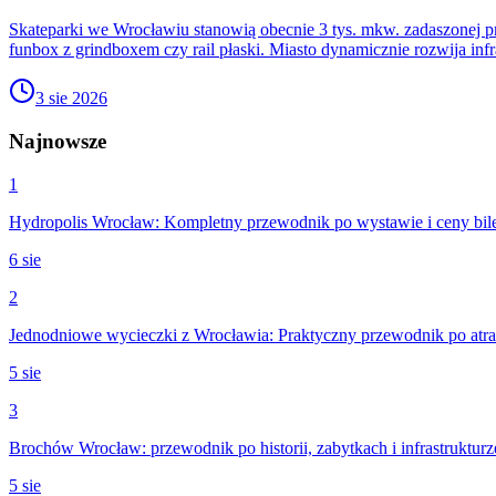
Skateparki we Wrocławiu stanowią obecnie 3 tys. mkw. zadaszonej pr
funbox z grindboxem czy rail płaski. Miasto dynamicznie rozwija infr
3 sie 2026
Najnowsze
1
Hydropolis Wrocław: Kompletny przewodnik po wystawie i ceny bil
6 sie
2
Jednodniowe wycieczki z Wrocławia: Praktyczny przewodnik po atra
5 sie
3
Brochów Wrocław: przewodnik po historii, zabytkach i infrastrukturz
5 sie