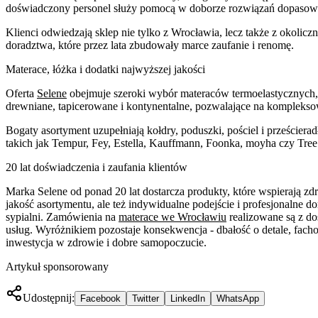
doświadczony personel służy pomocą w doborze rozwiązań dopasow
Klienci odwiedzają sklep nie tylko z Wrocławia, lecz także z okoliczn
doradztwa, które przez lata zbudowały marce zaufanie i renomę.
Materace, łóżka i dodatki najwyższej jakości
Oferta
Selene
obejmuje szeroki wybór materaców termoelastycznych,
drewniane, tapicerowane i kontynentalne, pozwalające na kompleksow
Bogaty asortyment uzupełniają kołdry, poduszki, pościel i prześci
takich jak Tempur, Fey, Estella, Kauffmann, Foonka, moyha czy Tre
20 lat doświadczenia i zaufania klientów
Marka Selene od ponad 20 lat dostarcza produkty, które wspierają zd
jakość asortymentu, ale też indywidualne podejście i profesjonalne d
sypialni. Zamówienia na
materace we Wrocławiu
realizowane są z do
usług. Wyróżnikiem pozostaje konsekwencja - dbałość o detale, facho
inwestycja w zdrowie i dobre samopoczucie.
Artykuł sponsorowany
Udostępnij:
Facebook
Twitter
LinkedIn
WhatsApp