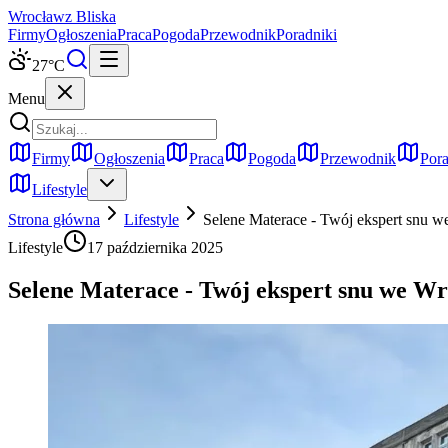
Wrocław
z Bliska
Firmy
Ogłoszenia
Praca
Pogoda
Przewodnik
Poradniki
27
°C
Menu
Firmy
Ogłoszenia
Praca
Pogoda
Przewodnik
Pora
Lifestyle
Strona główna
Lifestyle
Selene Materace - Twój ekspert snu 
Lifestyle
17 października 2025
Selene Materace - Twój ekspert snu we W