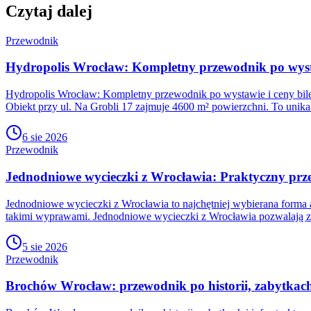
Czytaj dalej
Przewodnik
Hydropolis Wrocław: Kompletny przewodnik po wysta
Hydropolis Wrocław: Kompletny przewodnik po wystawie i ceny bile
Obiekt przy ul. Na Grobli 17 zajmuje 4600 m² powierzchni. To unika
6 sie 2026
Przewodnik
Jednodniowe wycieczki z Wrocławia: Praktyczny prz
Jednodniowe wycieczki z Wrocławia to najchętniej wybierana forma 
takimi wyprawami. Jednodniowe wycieczki z Wrocławia pozwalają zw
5 sie 2026
Przewodnik
Brochów Wrocław: przewodnik po historii, zabytkach 