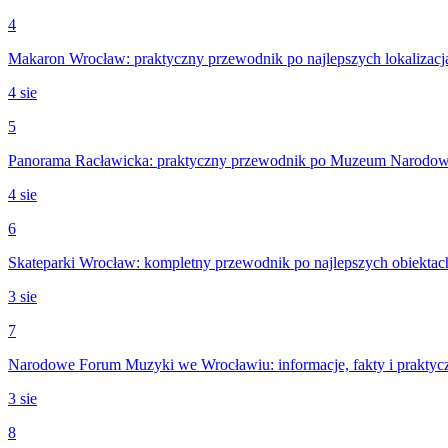
4
Makaron Wrocław: praktyczny przewodnik po najlepszych lokalizacj
4 sie
5
Panorama Racławicka: praktyczny przewodnik po Muzeum Narodo
4 sie
6
Skateparki Wrocław: kompletny przewodnik po najlepszych obiektac
3 sie
7
Narodowe Forum Muzyki we Wrocławiu: informacje, fakty i praktyc
3 sie
8