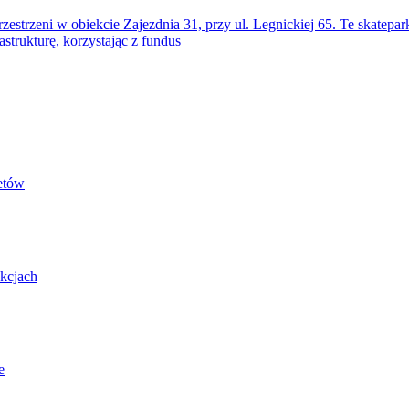
zestrzeni w obiekcie Zajezdnia 31, przy ul. Legnickiej 65. Te skatep
astrukturę, korzystając z fundus
etów
kcjach
e