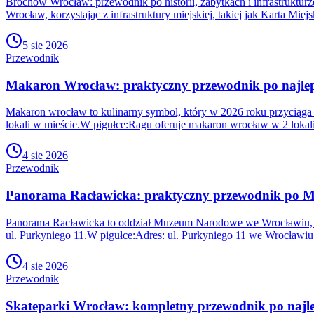
Brochów Wrocław: przewodnik po historii, zabytkach i infrastruktu
Wrocław, korzystając z infrastruktury miejskiej, takiej jak Kart
5 sie 2026
Przewodnik
Makaron Wrocław: praktyczny przewodnik po najleps
Makaron wrocław to kulinarny symbol, który w 2026 roku przyciąga ty
lokali w mieście.W pigułce:Ragu oferuje makaron wrocław w 2 lokali
4 sie 2026
Przewodnik
Panorama Racławicka: praktyczny przewodnik po
Panorama Racławicka to oddział Muzeum Narodowe we Wrocławiu, któr
ul. Purkyniego 11.W pigułce:Adres: ul. Purkyniego 11 we Wrocławiu
4 sie 2026
Przewodnik
Skateparki Wrocław: kompletny przewodnik po najle