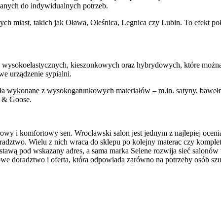
anych do indywidualnych potrzeb.
ych miast, takich jak Oława, Oleśnica, Legnica czy Lubin. To efekt połą
 wysokoelastycznych, kieszonkowych oraz hybrydowych, które można 
e urządzenie sypialni.
eradła wykonane z wysokogatunkowych materiałów –
m.in
. satyny, baweł
e & Goose.
rowy i komfortowy sen. Wrocławski salon jest jednym z najlepiej oceni
oradztwo. Wielu z nich wraca do sklepu po kolejny materac czy komplet 
stawą pod wskazany adres, a sama marka Selene rozwija sieć salonów w
we doradztwo i oferta, która odpowiada zarówno na potrzeby osób szuk