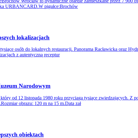
rzeBrochów Wrocław to dynamiczne osiedle zamieszkane przez 7 900 o
a Miejska URBANCARD.W pigułce:Brochów
zych lokalizacjach
siące osób do lokalnych restauracji. Panorama Racławicka oraz Hydropo
zacjach z autentyczną receptur
 Muzeum Narodowym
y od 12 listopada 1980 roku przyciąga tysiące zwiedzających. Z pon
.Rozmiar obrazu: 120 m na 15 m.Data zał
pszych obiektach