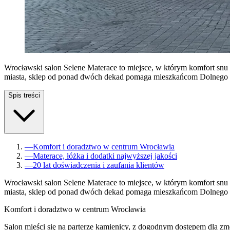
Wrocławski salon Selene Materace to miejsce, w którym komfort snu
miasta, sklep od ponad dwóch dekad pomaga mieszkańcom Dolnego Śląs
Spis treści
—
Komfort i doradztwo w centrum Wrocławia
—
Materace, łóżka i dodatki najwyższej jakości
—
20 lat doświadczenia i zaufania klientów
Wrocławski salon Selene Materace to miejsce, w którym komfort snu
miasta, sklep od ponad dwóch dekad pomaga mieszkańcom Dolnego Śląs
Komfort i doradztwo w centrum Wrocławia
Salon mieści się na parterze kamienicy, z dogodnym dostępem dla zm