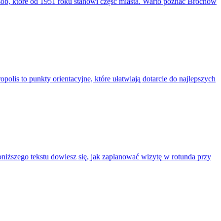
sób, które od 1951 roku stanowi część miasta. Warto poznać Brochów
lis to punkty orientacyjne, które ułatwiają dotarcie do najlepszych
iższego tekstu dowiesz się, jak zaplanować wizytę w rotunda przy