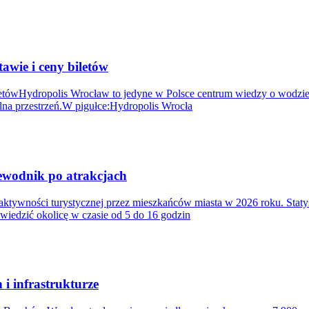
wie i ceny biletów
tówHydropolis Wrocław to jedyne w Polsce centrum wiedzy o wodzie,
lna przestrzeń.W pigułce:Hydropolis Wrocła
ewodnik po atrakcjach
aktywności turystycznej przez mieszkańców miasta w 2026 roku. Staty
iedzić okolicę w czasie od 5 do 16 godzin
i infrastrukturze