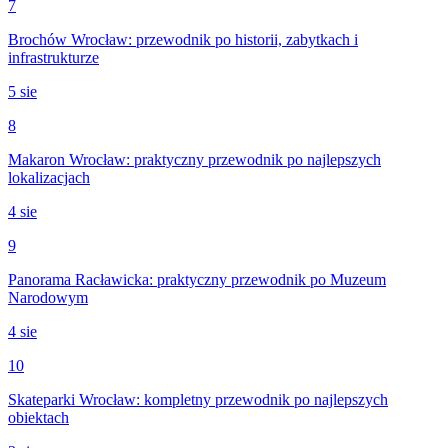
7
Brochów Wrocław: przewodnik po historii, zabytkach i
infrastrukturze
5 sie
8
Makaron Wrocław: praktyczny przewodnik po najlepszych
lokalizacjach
4 sie
9
Panorama Racławicka: praktyczny przewodnik po Muzeum
Narodowym
4 sie
10
Skateparki Wrocław: kompletny przewodnik po najlepszych
obiektach