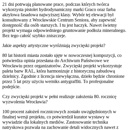
21 dni potrwają planowane prace, podczas których twórca
wykorzysta pistolet hydrodynamiczny marki Graco oraz farba
akrylowa fasadowa najwyższej klasy. Wybór tej elewacji był
konsultowany z Wrocławskie Centrum Seniora, aby zapewnić
dostępność dla osób starszych. I tu jest haczyk. Nawet świetny
projekt wymaga odpowiedniego gruntowanie podłoża mineralnego.
Bez tego całość szybko zniszczeje.
Jakie aspekty artystyczne wyróżniają zwycięski projekt?
80 lat historii miasta zostało ujęte w nowoczesnej kompozycji, co
potwierdza opinia przesłana do Archiwum Państwowe we
Wrocławiu przez organizatorów. Zwycięski projekt wykorzystuje
paleta barw RAL, która harmonizuje z historyczną zabudową
dzielnicy. Zgodnie z licencja niewyłączna, dzieło będzie chronione
przez 5 lat przy użyciu werniks antygraffiti. To profesjonalne
podejście.
Czy zwycięski projekt w pełni realizuje założenia 80. rocznicę
wyzwolenia Wrocławia?
100 procent założeń rocznicowych zostało uwzględnionych w
finalnej wersji projektu, co potwierdził kurator wystawy w
wywiadzie dla lokalnych mediów. Zastosowanie technika
natryskowa pozwala na zachowanie detali widocznych nawet z