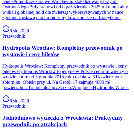
naucePomnik szczura we Wrocławiu, zlokalizowany przy ul.
Ostrowskiego 30B, stanowi od 8 października 2025 roku unikalny
w skali globalnej hołd dla zwierząt wykorzystywanych w nauce
zgodnie z ustawą o ochronie zabytków i opiece nad zabytkami
6 sie 2026
Przewodnik
Hydropolis Wrocław: Kompletny przewodnik po
wystawie i ceny biletów
Hydropolis Wrocław: Kompletny przewodnik po wystawie i ceny
biletówHydropolis Wrocław to jedyne w Polsce centrum wiedzy o
wodzie, które od 5 grudnia 2015 roku działa w XIX-wiecznym
zbiorniku. Obiekt przy ul. Na Grobli 17 zajmuje 4600 m²
powierzchni. To unikalna przestrzeń.W pigułce:Hydropolis Wrocła
6 sie 2026
Przewodnik
Jednodniowe wycieczki z Wrocławia: Praktyczny
przewodnik po atrakcjach