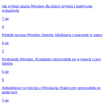
Jak wybrać muzea Wrocław dla dzieci: kryteria i praktyczne
wskazówki
7 sie
4
Pomnik szczura Wrocław: historia, lokalizacja i znaczenie w nauce
6 sie
5
Hydropolis Wrocław: Kompletny przewodnik po wystawie i ceny
biletów
6 sie
6
Jednodniowe wycieczki z Wrocławia: Praktyczny przewodnik po
atrakcjach
5 sie