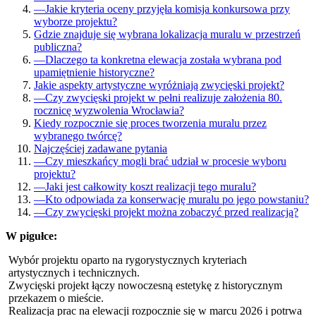
—
Jakie kryteria oceny przyjęła komisja konkursowa przy
wyborze projektu?
Gdzie znajduje się wybrana lokalizacja muralu w przestrzeń
publiczna?
—
Dlaczego ta konkretna elewacja została wybrana pod
upamiętnienie historyczne?
Jakie aspekty artystyczne wyróżniają zwycięski projekt?
—
Czy zwycięski projekt w pełni realizuje założenia 80.
rocznicę wyzwolenia Wrocławia?
Kiedy rozpocznie się proces tworzenia muralu przez
wybranego twórcę?
Najczęściej zadawane pytania
—
Czy mieszkańcy mogli brać udział w procesie wyboru
projektu?
—
Jaki jest całkowity koszt realizacji tego muralu?
—
Kto odpowiada za konserwację muralu po jego powstaniu?
—
Czy zwycięski projekt można zobaczyć przed realizacją?
W pigułce:
Wybór projektu oparto na rygorystycznych kryteriach
artystycznych i technicznych.
Zwycięski projekt łączy nowoczesną estetykę z historycznym
przekazem o mieście.
Realizacja prac na elewacji rozpocznie się w marcu 2026 i potrwa