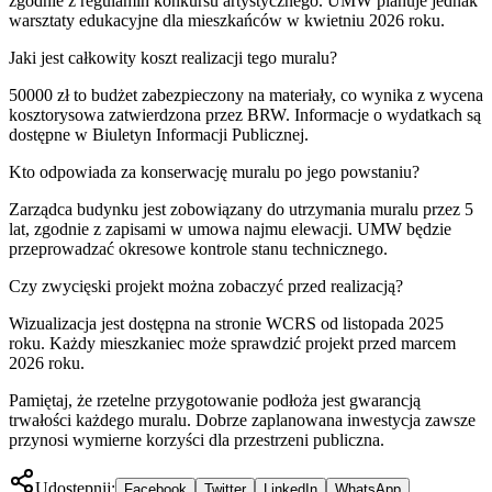
zgodnie z regulamin konkursu artystycznego. UMW planuje jednak
warsztaty edukacyjne dla mieszkańców w kwietniu 2026 roku.
Jaki jest całkowity koszt realizacji tego muralu?
50000 zł to budżet zabezpieczony na materiały, co wynika z wycena
kosztorysowa zatwierdzona przez BRW. Informacje o wydatkach są
dostępne w Biuletyn Informacji Publicznej.
Kto odpowiada za konserwację muralu po jego powstaniu?
Zarządca budynku jest zobowiązany do utrzymania muralu przez 5
lat, zgodnie z zapisami w umowa najmu elewacji. UMW będzie
przeprowadzać okresowe kontrole stanu technicznego.
Czy zwycięski projekt można zobaczyć przed realizacją?
Wizualizacja jest dostępna na stronie WCRS od listopada 2025
roku. Każdy mieszkaniec może sprawdzić projekt przed marcem
2026 roku.
Pamiętaj, że rzetelne przygotowanie podłoża jest gwarancją
trwałości każdego muralu. Dobrze zaplanowana inwestycja zawsze
przynosi wymierne korzyści dla przestrzeni publiczna.
Udostępnij:
Facebook
Twitter
LinkedIn
WhatsApp