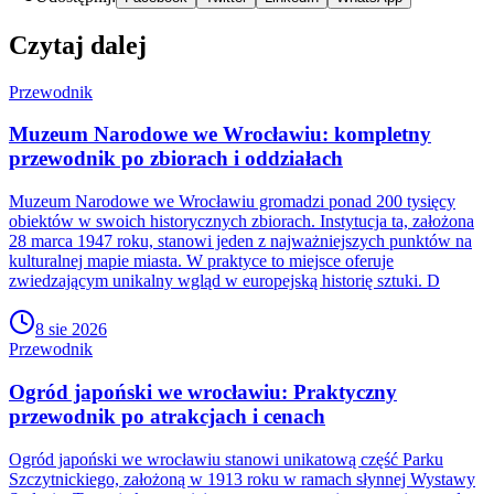
Czytaj dalej
Przewodnik
Muzeum Narodowe we Wrocławiu: kompletny
przewodnik po zbiorach i oddziałach
Muzeum Narodowe we Wrocławiu gromadzi ponad 200 tysięcy
obiektów w swoich historycznych zbiorach. Instytucja ta, założona
28 marca 1947 roku, stanowi jeden z najważniejszych punktów na
kulturalnej mapie miasta. W praktyce to miejsce oferuje
zwiedzającym unikalny wgląd w europejską historię sztuki. D
8 sie 2026
Przewodnik
Ogród japoński we wrocławiu: Praktyczny
przewodnik po atrakcjach i cenach
Ogród japoński we wrocławiu stanowi unikatową część Parku
Szczytnickiego, założoną w 1913 roku w ramach słynnej Wystawy