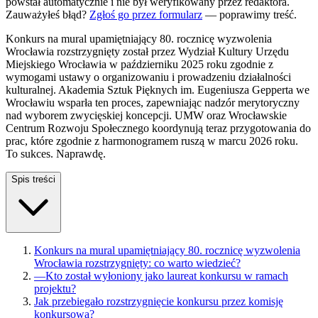
powstał automatycznie i nie był weryfikowany przez redaktora.
Zauważyłeś błąd?
Zgłoś go przez formularz
— poprawimy treść.
Konkurs na mural upamiętniający 80. rocznicę wyzwolenia
Wrocławia rozstrzygnięty został przez Wydział Kultury Urzędu
Miejskiego Wrocławia w październiku 2025 roku zgodnie z
wymogami ustawy o organizowaniu i prowadzeniu działalności
kulturalnej. Akademia Sztuk Pięknych im. Eugeniusza Gepperta we
Wrocławiu wsparła ten proces, zapewniając nadzór merytoryczny
nad wyborem zwycięskiej koncepcji. UMW oraz Wrocławskie
Centrum Rozwoju Społecznego koordynują teraz przygotowania do
prac, które zgodnie z harmonogramem ruszą w marcu 2026 roku.
To sukces. Naprawdę.
Spis treści
Konkurs na mural upamiętniający 80. rocznicę wyzwolenia
Wrocławia rozstrzygnięty: co warto wiedzieć?
—
Kto został wyłoniony jako laureat konkursu w ramach
projektu?
Jak przebiegało rozstrzygnięcie konkursu przez komisję
konkursowa?