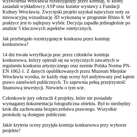
wyzwolenia Wrocławia rozstrzygnięty przez komisję, w której
zasiadali wykładowcy ASP oraz kurator wystawy z Fundacji
Kultury Wrocławia. Zwycięski projekt uzyskał najwyższe noty za
innowacyjną wizualizację 3D wykonaną w programie Rhino 8. W
praktyce jest to najlepszy wybór. Decyzja zapadła jednogłośnie po
analizie 5 kluczowych aspektów estetycznych.
Jak przebiegało rozstrzygnięcie konkursu przez komisję
konkursowa?
14 dni trwała weryfikacja prac przez członków komisja
konkursowa, którzy opierali się na wytycznych zawartych w
regulamin konkursu artystycznego oraz normie Polska Norma PN-
EN 1062-1. Z danych opublikowanych przez Muzeum Miejskie
Wrocławia wynika, że każdy etap oceny był audytowany pod kątem
prawo zamówień publicznych. To zapewnia pełną przejrzystość
finansową inwestycji. Niewielu o tym wie.
Członkowie jury odrzucili 4 projekty, które nie posiadały
wymaganej dokumentacja fotograficzna obiektu. Był to niezbędny
krok dla zachowania bezpieczeństwa prawnego. Wszystkie
protokoły są dostępne publicznie.
Jakie kryteria oceny przyjęła komisja konkursowa przy wyborze
projektu?