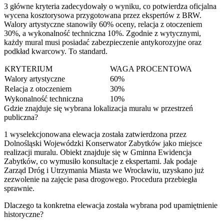
3 główne kryteria zadecydowały o wyniku, co potwierdza oficjalna
wycena kosztorysowa przygotowana przez ekspertów z BRW.
Walory artystyczne stanowiły 60% oceny, relacja z otoczeniem
30%, a wykonalność techniczna 10%. Zgodnie z wytycznymi,
każdy mural musi posiadać zabezpieczenie antykorozyjne oraz
podkład kwarcowy. To standard.
KRYTERIUM
WAGA PROCENTOWA
Walory artystyczne
60%
Relacja z otoczeniem
30%
Wykonalność techniczna
10%
Gdzie znajduje się wybrana lokalizacja muralu w przestrzeń
publiczna?
1 wyselekcjonowana elewacja została zatwierdzona przez
Dolnośląski Wojewódzki Konserwator Zabytków jako miejsce
realizacji muralu. Obiekt znajduje się w Gminna Ewidencja
Zabytków, co wymusiło konsultacje z ekspertami. Jak podaje
Zarząd Dróg i Utrzymania Miasta we Wrocławiu, uzyskano już
zezwolenie na zajęcie pasa drogowego. Procedura przebiegła
sprawnie.
Dlaczego ta konkretna elewacja została wybrana pod upamiętnienie
historyczne?