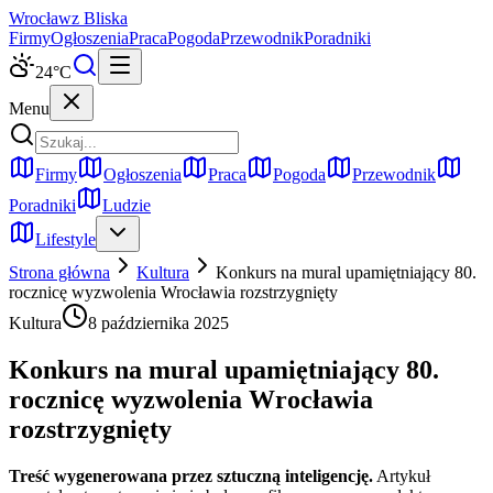
Wrocław
z Bliska
Firmy
Ogłoszenia
Praca
Pogoda
Przewodnik
Poradniki
24
°C
Menu
Firmy
Ogłoszenia
Praca
Pogoda
Przewodnik
Poradniki
Ludzie
Lifestyle
Strona główna
Kultura
Konkurs na mural upamiętniający 80.
rocznicę wyzwolenia Wrocławia rozstrzygnięty
Kultura
8 października 2025
Konkurs na mural upamiętniający 80.
rocznicę wyzwolenia Wrocławia
rozstrzygnięty
Treść wygenerowana przez sztuczną inteligencję.
Artykuł