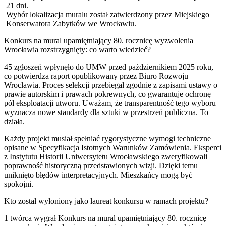
21 dni.
Wybór lokalizacja muralu został zatwierdzony przez Miejskiego
Konserwatora Zabytków we Wrocławiu.
Konkurs na mural upamiętniający 80. rocznicę wyzwolenia
Wrocławia rozstrzygnięty: co warto wiedzieć?
45 zgłoszeń wpłynęło do UMW przed październikiem 2025 roku,
co potwierdza raport opublikowany przez Biuro Rozwoju
Wrocławia. Proces selekcji przebiegał zgodnie z zapisami ustawy o
prawie autorskim i prawach pokrewnych, co gwarantuje ochronę
pól eksploatacji utworu. Uważam, że transparentność tego wyboru
wyznacza nowe standardy dla sztuki w przestrzeń publiczna. To
działa.
Każdy projekt musiał spełniać rygorystyczne wymogi techniczne
opisane w Specyfikacja Istotnych Warunków Zamówienia. Eksperci
z Instytutu Historii Uniwersytetu Wrocławskiego zweryfikowali
poprawność historyczną przedstawionych wizji. Dzięki temu
uniknięto błędów interpretacyjnych. Mieszkańcy mogą być
spokojni.
Kto został wyłoniony jako laureat konkursu w ramach projektu?
1 twórca wygrał Konkurs na mural upamiętniający 80. rocznicę