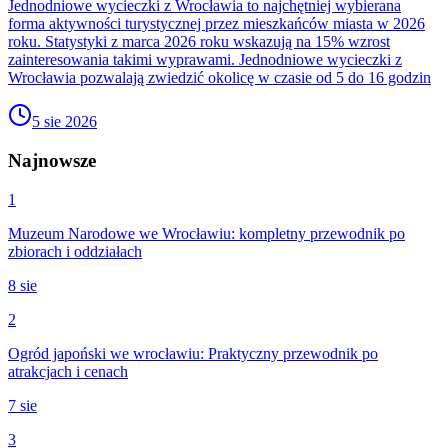
Jednodniowe wycieczki z Wrocławia to najchętniej wybierana
forma aktywności turystycznej przez mieszkańców miasta w 2026
roku. Statystyki z marca 2026 roku wskazują na 15% wzrost
zainteresowania takimi wyprawami. Jednodniowe wycieczki z
Wrocławia pozwalają zwiedzić okolicę w czasie od 5 do 16 godzin
5 sie 2026
Najnowsze
1
Muzeum Narodowe we Wrocławiu: kompletny przewodnik po
zbiorach i oddziałach
8 sie
2
Ogród japoński we wrocławiu: Praktyczny przewodnik po
atrakcjach i cenach
7 sie
3