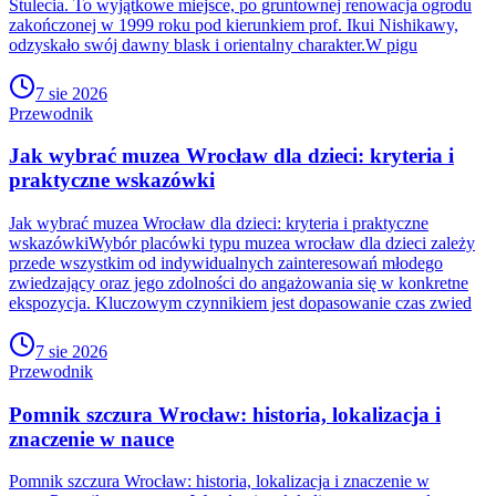
Stulecia. To wyjątkowe miejsce, po gruntownej renowacja ogrodu
zakończonej w 1999 roku pod kierunkiem prof. Ikui Nishikawy,
odzyskało swój dawny blask i orientalny charakter.W pigu
7 sie 2026
Przewodnik
Jak wybrać muzea Wrocław dla dzieci: kryteria i
praktyczne wskazówki
Jak wybrać muzea Wrocław dla dzieci: kryteria i praktyczne
wskazówkiWybór placówki typu muzea wrocław dla dzieci zależy
przede wszystkim od indywidualnych zainteresowań młodego
zwiedzający oraz jego zdolności do angażowania się w konkretne
ekspozycja. Kluczowym czynnikiem jest dopasowanie czas zwied
7 sie 2026
Przewodnik
Pomnik szczura Wrocław: historia, lokalizacja i
znaczenie w nauce
Pomnik szczura Wrocław: historia, lokalizacja i znaczenie w