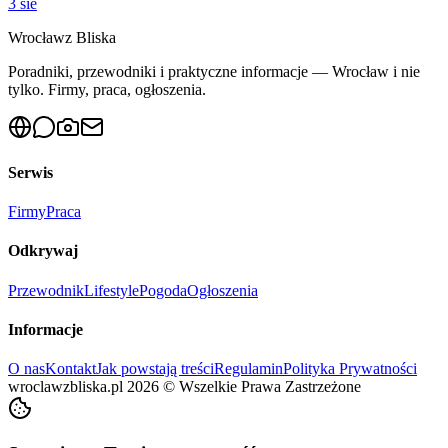
3 sie
Wrocław
z Bliska
Poradniki, przewodniki i praktyczne informacje — Wrocław i nie
tylko. Firmy, praca, ogłoszenia.
Serwis
Firmy
Praca
Odkrywaj
Przewodnik
Lifestyle
Pogoda
Ogłoszenia
Informacje
O nas
Kontakt
Jak powstają treści
Regulamin
Polityka Prywatności
wroclawzbliska.pl
2026
©
Wszelkie Prawa Zastrzeżone