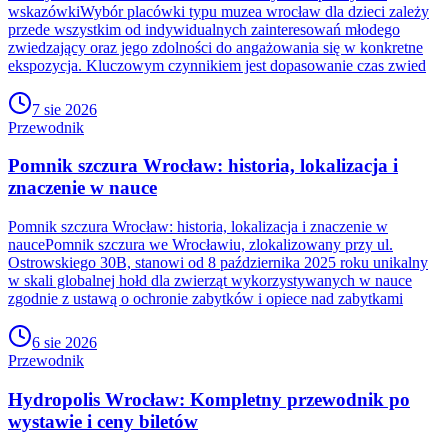
wskazówkiWybór placówki typu muzea wrocław dla dzieci zależy
przede wszystkim od indywidualnych zainteresowań młodego
zwiedzający oraz jego zdolności do angażowania się w konkretne
ekspozycja. Kluczowym czynnikiem jest dopasowanie czas zwied
7 sie 2026
Przewodnik
Pomnik szczura Wrocław: historia, lokalizacja i
znaczenie w nauce
Pomnik szczura Wrocław: historia, lokalizacja i znaczenie w
naucePomnik szczura we Wrocławiu, zlokalizowany przy ul.
Ostrowskiego 30B, stanowi od 8 października 2025 roku unikalny
w skali globalnej hołd dla zwierząt wykorzystywanych w nauce
zgodnie z ustawą o ochronie zabytków i opiece nad zabytkami
6 sie 2026
Przewodnik
Hydropolis Wrocław: Kompletny przewodnik po
wystawie i ceny biletów