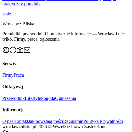
praktyczny poradnik
3 sie
Wrocław
z Bliska
Poradniki, przewodniki i praktyczne informacje — Wrocław i nie
tylko. Firmy, praca, ogłoszenia.
Serwis
Firmy
Praca
Odkrywaj
Przewodnik
Lifestyle
Pogoda
Ogłoszenia
Informacje
O nas
Kontakt
Jak powstają treści
Regulamin
Polityka Prywatności
wroclawzbliska.pl
2026
©
Wszelkie Prawa Zastrzeżone