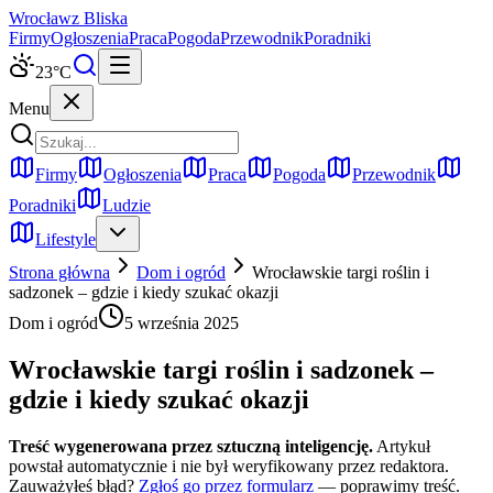
Wrocław
z Bliska
Firmy
Ogłoszenia
Praca
Pogoda
Przewodnik
Poradniki
23
°C
Menu
Firmy
Ogłoszenia
Praca
Pogoda
Przewodnik
Poradniki
Ludzie
Lifestyle
Strona główna
Dom i ogród
Wrocławskie targi roślin i
sadzonek – gdzie i kiedy szukać okazji
Dom i ogród
5 września 2025
Wrocławskie targi roślin i sadzonek –
gdzie i kiedy szukać okazji
Treść wygenerowana przez sztuczną inteligencję.
Artykuł
powstał automatycznie i nie był weryfikowany przez redaktora.
Zauważyłeś błąd?
Zgłoś go przez formularz
— poprawimy treść.