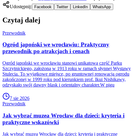
Udostępnij:
Facebook
Twitter
LinkedIn
WhatsApp
Czytaj dalej
Przewodnik
Ogród japoński we wrocławiu: Praktyczny
przewodnik po atrakcjach i cenach
Ogród japoński we wrocławiu stanowi unikatową część Parku
Szczytnickiego, założoną w 1913 roku w ramach słynnej Wystawy
Stulecia. To wyjątkowe miejsce, po gruntownej renowacja ogrodu
zakończonej w 1999 roku pod kierunkiem prof. Ikui Nishikawy,
odzyskało swój dawny blask i orientalny charakter.W pigu
7 sie 2026
Przewodnik
Jak wybrać muzea Wrocław dla dzieci: kryteria i
praktyczne wskazówki
Jak wybrać muzea Wrocław dla dzieci: kryteria i praktyczne