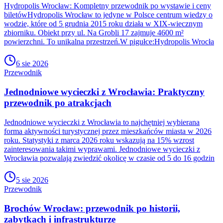
Hydropolis Wrocław: Kompletny przewodnik po wystawie i ceny
biletówHydropolis Wrocław to jedyne w Polsce centrum wiedzy o
wodzie, które od 5 grudnia 2015 roku działa w XIX-wiecznym
zbiorniku. Obiekt przy ul. Na Grobli 17 zajmuje 4600 m²
powierzchni. To unikalna przestrzeń.W pigułce:Hydropolis Wrocła
6 sie 2026
Przewodnik
Jednodniowe wycieczki z Wrocławia: Praktyczny
przewodnik po atrakcjach
Jednodniowe wycieczki z Wrocławia to najchętniej wybierana
forma aktywności turystycznej przez mieszkańców miasta w 2026
roku. Statystyki z marca 2026 roku wskazują na 15% wzrost
zainteresowania takimi wyprawami. Jednodniowe wycieczki z
Wrocławia pozwalają zwiedzić okolicę w czasie od 5 do 16 godzin
5 sie 2026
Przewodnik
Brochów Wrocław: przewodnik po historii,
zabytkach i infrastrukturze