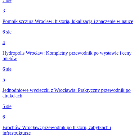
7 sie
3
Pomnik szczura Wrocław: historia, lokalizacja i znaczenie w nauce
6 sie
4
Hydropolis Wrocław: Kompletny przewodnik po wystawie i ceny
biletów
6 sie
5
Jednodniowe wycieczki z Wrocławia: Praktyczny przewodnik po
atrakcjach
5 sie
6
Brochów Wrocław: przewodnik po historii, zabytkach i
infrastrukturze