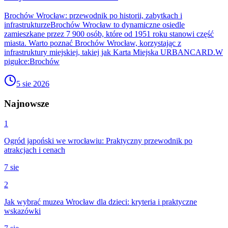
Brochów Wrocław: przewodnik po historii, zabytkach i
infrastrukturzeBrochów Wrocław to dynamiczne osiedle
zamieszkane przez 7 900 osób, które od 1951 roku stanowi część
miasta. Warto poznać Brochów Wrocław, korzystając z
infrastruktury miejskiej, takiej jak Karta Miejska URBANCARD.W
pigułce:Brochów
5 sie 2026
Najnowsze
1
Ogród japoński we wrocławiu: Praktyczny przewodnik po
atrakcjach i cenach
7 sie
2
Jak wybrać muzea Wrocław dla dzieci: kryteria i praktyczne
wskazówki