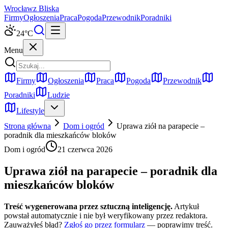
Wrocław
z Bliska
Firmy
Ogłoszenia
Praca
Pogoda
Przewodnik
Poradniki
24
°C
Menu
Firmy
Ogłoszenia
Praca
Pogoda
Przewodnik
Poradniki
Ludzie
Lifestyle
Strona główna
Dom i ogród
Uprawa ziół na parapecie –
poradnik dla mieszkańców bloków
Dom i ogród
21 czerwca 2026
Uprawa ziół na parapecie – poradnik dla
mieszkańców bloków
Treść wygenerowana przez sztuczną inteligencję.
Artykuł
powstał automatycznie i nie był weryfikowany przez redaktora.
Zauważyłeś błąd?
Zgłoś go przez formularz
— poprawimy treść.