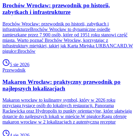
Brochów Wrocław: przewodnik po historii,
zabytkach i infrastrukturze
Brochów Wrocław: przewodnik po historii, zabytkach i
infrastrukturzeBrochów Wrocław to dynamiczne osiedle
zamieszkane przez 7 900 osób, które od 1951 roku stanowi część
miasta. Warto poznać Brochów Wrocław, korzystając z
infrastruktury miejskiej, takiej jak Karta Miejska URBANCARD.W
pigułce:Brochów
5 sie 2026
Przewodnik
Makaron Wrocław: praktyczny przewodnik po
najlepszych lokalizacjach
Makaron wrocław to kulinarny symbol, który w 2026 roku
przyciąga tysiące osób do lokalnych restauracji. Panorama
Racławicka oraz Hydropolis to punkty orientacyjne, które ułatwiają
dotarcie do najlepszych lokali w mieście.W pigułce:Ragu oferuje
makaron wrocław w 2 lokalizacjach z autentyczną receptur
4 sie 2026