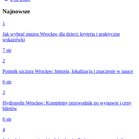
Najnowsze
1
Jak wybrać muzea Wrocław dla dzieci: kryteria i praktyczne
wskazówki
7 sie
2
Pomnik szczura Wrocław: historia, lokalizacja i znaczenie w nauce
6 sie
3
Hydropolis Wrocław: Kompletny przewodnik po wystawie i ceny
biletów
6 sie
4