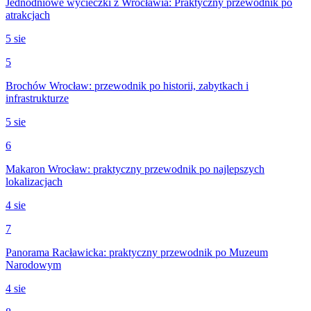
Jednodniowe wycieczki z Wrocławia: Praktyczny przewodnik po
atrakcjach
5 sie
5
Brochów Wrocław: przewodnik po historii, zabytkach i
infrastrukturze
5 sie
6
Makaron Wrocław: praktyczny przewodnik po najlepszych
lokalizacjach
4 sie
7
Panorama Racławicka: praktyczny przewodnik po Muzeum
Narodowym
4 sie