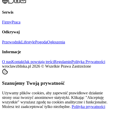
Serwis
Firmy
Praca
Odkrywaj
Przewodnik
Lifestyle
Pogoda
Ogłoszenia
Informacje
O nas
Kontakt
Jak powstają treści
Regulamin
Polityka Prywatności
wroclawzbliska.pl
2026
©
Wszelkie Prawa Zastrzeżone
Szanujemy Twoją prywatność
Używamy plików cookies, aby zapewnić prawidłowe działanie
strony oraz tworzyć anonimowe statystyki. Klikając "Akceptuję
wszystkie" wyrażasz zgodę na cookies analityczne i funkcjonalne.
Możesz też zaakceptować tylko niezbędne.
Polityka prywatności