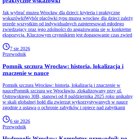
praktyczne wskazówki
Jak wybrać muzea Wrocław dla dzieci: kryteria i praktyczne
wskazówkiWybór placówki typu muzea wrocław dla dzieci zależy
przede wszystkim od indywidualnych zainteresowań młodego
zwiedzający oraz jego zdolności do angażowania się w konkretne
ekspozycja. Kluczowym czynnikiem jest dopasowanie czas zwied
7 sie 2026
Przewodnik
Pomnik szczura Wrocław: historia, lokalizacja i
znaczenie w nauce
Pomnik szczura Wrocław: historia, lokalizacja i znaczenie w
naucePomnik szczura we Wrocławiu, zlokalizowany przy ul.
Ostrowskiego 30B, stanowi od 8 października 2025 roku unikalny
w skali globalnej hołd dla zwierząt wykorzystywanych w nauce
zgodnie z ustawą o ochronie zabytków i opiece nad zabytkami
6 sie 2026
Przewodnik
Hydropolis Wrocław: Kompletny przewodnik po