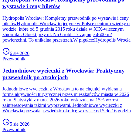
wystawie i ceny biletów
Hydropolis Wrocław: Kompletny przewodnik po wystawie i ceny
biletówHydropolis Wrocław to jedyne w Polsce centrum wiedzy o
wodzie, które od 5 grudnia 2015 roku działa w XIX-wiecznym
zbiorniku. Obiekt przy ul. Na Grobli 17 zajmuje 4600 m²
powierzchni. To unikalna przestrzeń.W pigułce:Hydropolis Wrocła
6 sie 2026
Przewodnik
Jednodniowe wycieczki z Wrocławia: Praktyczny
przewodnik po atrakcjach
Jednodniowe wycieczki z Wrocławia to najchętniej wybierana
forma aktywności turystycznej przez mieszkańców miasta w 2026
roku. Statystyki z marca 2026 roku wskazują na 15% wzrost
zainteresowania takimi wyprawami. Jednodniowe wycieczki z
Wrocławia pozwalają zwiedzić okolicę w czasie od 5 do 16 godzin
5 sie 2026
Przewodnik