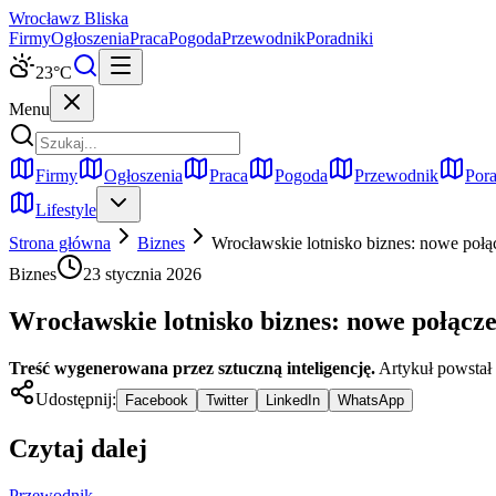
Wrocław
z Bliska
Firmy
Ogłoszenia
Praca
Pogoda
Przewodnik
Poradniki
23
°C
Menu
Firmy
Ogłoszenia
Praca
Pogoda
Przewodnik
Pora
Lifestyle
Strona główna
Biznes
Wrocławskie lotnisko biznes: nowe połą
Biznes
23 stycznia 2026
Wrocławskie lotnisko biznes: nowe połącze
Treść wygenerowana przez sztuczną inteligencję.
Artykuł powstał
Udostępnij:
Facebook
Twitter
LinkedIn
WhatsApp
Czytaj dalej
Przewodnik