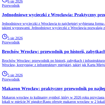
6 sie 2026
Przewodnik
Jednodniowe wycieczki z Wrocławia: Praktyczny prz
Jednodniowe wycieczki z Wrocławia to najchętniej wybierana forma 
takimi wyprawami. Jednodniowe wycieczki z Wrocławia pozwalają zw
5 sie 2026
Przewodnik
Brochów Wrocław: przewodnik po historii, zabytkach 
Brochów Wrocław: przewodnik po historii, zabytkach i infrastruktu
Wrocław, korzystając z infrastruktury miejskiej, takiej jak Kart
5 sie 2026
Przewodnik
Makaron Wrocław: praktyczny przewodnik po najleps
Makaron wrocław to kulinarny symbol, który w 2026 roku przyciąga ty
lokali w mieście.W pigułce:Ragu oferuje makaron wrocław w 2 lokali