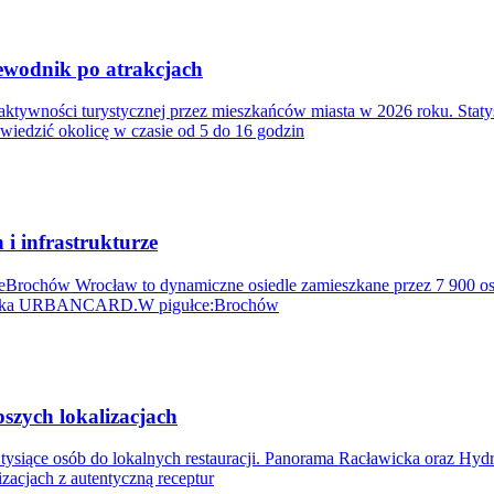
ewodnik po atrakcjach
aktywności turystycznej przez mieszkańców miasta w 2026 roku. Staty
iedzić okolicę w czasie od 5 do 16 godzin
i infrastrukturze
rzeBrochów Wrocław to dynamiczne osiedle zamieszkane przez 7 900 o
a Miejska URBANCARD.W pigułce:Brochów
zych lokalizacjach
siące osób do lokalnych restauracji. Panorama Racławicka oraz Hydropo
zacjach z autentyczną receptur