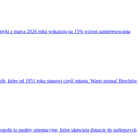
styki z marca 2026 roku wskazują na 15% wzrost zainteresowania
sób, które od 1951 roku stanowi część miasta. Warto poznać Brochów
lis to punkty orientacyjne, które ułatwiają dotarcie do najlepszych