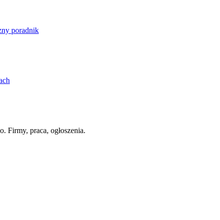
zny poradnik
ach
. Firmy, praca, ogłoszenia.