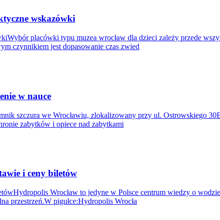
aktyczne wskazówki
ówkiWybór placówki typu muzea wrocław dla dzieci zależy przede wsz
wym czynnikiem jest dopasowanie czas zwied
zenie w nauce
omnik szczura we Wrocławiu, zlokalizowany przy ul. Ostrowskiego 30B,
hronie zabytków i opiece nad zabytkami
wie i ceny biletów
tówHydropolis Wrocław to jedyne w Polsce centrum wiedzy o wodzie,
lna przestrzeń.W pigułce:Hydropolis Wrocła