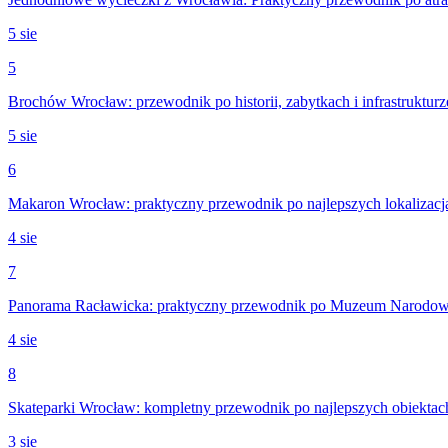
5 sie
5
Brochów Wrocław: przewodnik po historii, zabytkach i infrastrukturz
5 sie
6
Makaron Wrocław: praktyczny przewodnik po najlepszych lokalizacj
4 sie
7
Panorama Racławicka: praktyczny przewodnik po Muzeum Narodo
4 sie
8
Skateparki Wrocław: kompletny przewodnik po najlepszych obiektac
3 sie