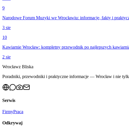
9
Narodowe Forum Muzyki we Wrocławiu: informacje, fakty i praktyc
3 sie
10
Kawiarnie Wrocław: kompletny przewodnik po najlepszych kawiarni
2 sie
Wrocław
z Bliska
Poradniki, przewodniki i praktyczne informacje — Wrocław i nie tylko
Serwis
Firmy
Praca
Odkrywaj