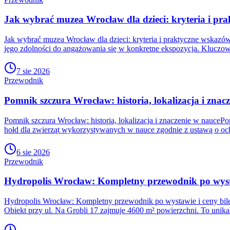
Jak wybrać muzea Wrocław dla dzieci: kryteria i pr
Jak wybrać muzea Wrocław dla dzieci: kryteria i praktyczne wskaz
jego zdolności do angażowania się w konkretne ekspozycja. Kluczo
7 sie 2026
Przewodnik
Pomnik szczura Wrocław: historia, lokalizacja i znac
Pomnik szczura Wrocław: historia, lokalizacja i znaczenie w nauceP
hołd dla zwierząt wykorzystywanych w nauce zgodnie z ustawą o oc
6 sie 2026
Przewodnik
Hydropolis Wrocław: Kompletny przewodnik po wysta
Hydropolis Wrocław: Kompletny przewodnik po wystawie i ceny bile
Obiekt przy ul. Na Grobli 17 zajmuje 4600 m² powierzchni. To unika