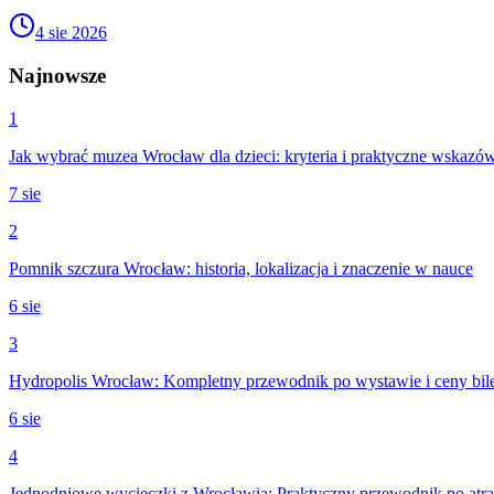
4 sie 2026
Najnowsze
1
Jak wybrać muzea Wrocław dla dzieci: kryteria i praktyczne wskazó
7 sie
2
Pomnik szczura Wrocław: historia, lokalizacja i znaczenie w nauce
6 sie
3
Hydropolis Wrocław: Kompletny przewodnik po wystawie i ceny bil
6 sie
4
Jednodniowe wycieczki z Wrocławia: Praktyczny przewodnik po atra